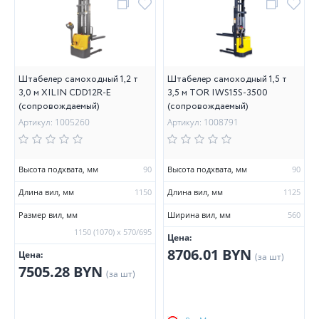
Штабелер самоходный 1,2 т
Штабелер самоходный 1,5 т
3,0 м XILIN CDD12R-E
3,5 м TOR IWS15S-3500
(сопровождаемый)
(сопровождаемый)
Артикул: 1005260
Артикул: 1008791
Высота подхвата, мм
90
Высота подхвата, мм
90
Длина вил, мм
1150
Длина вил, мм
1125
Размер вил, мм
Ширина вил, мм
560
1150 (1070) х 570/695
Цена:
8706.01 BYN
Цена:
(за шт)
7505.28 BYN
(за шт)