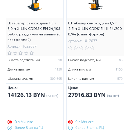
Штабелер самоходный 1,5 т
Штабелер самоходный 1,5 т
3,0 м XILIN CDD15K-EN 24/105
4,5 м XILIN CDDK15-III 24/200
В/Ач с раздвижными вилами (с
В/Ач (с платформой)
платформой)
Артикул: 1012037
Артикул: 1022687
Высота подхвата, мм
90
Высота подхвата, мм
85
Длина вил, мм
1150
Длина вил, мм
1150
Ширина вил, мм
300-695
Ширина вил, мм
570
Цена:
Цена:
14126.13 BYN
27916.83 BYN
(за шт)
(за шт)
0 в Минске
0 в Минске
более 5 шт на РЦ
более 5 шт на РЦ