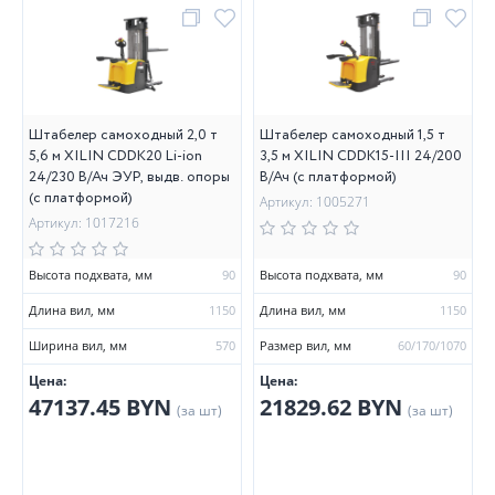
Штабелер самоходный 2,0 т
Штабелер самоходный 1,5 т
5,6 м XILIN CDDK20 Li-ion
3,5 м XILIN CDDK15-III 24/200
24/230 В/Ач ЭУР, выдв. опоры
В/Ач (с платформой)
(с платформой)
Артикул: 1005271
Артикул: 1017216
Высота подхвата, мм
90
Высота подхвата, мм
90
Длина вил, мм
1150
Длина вил, мм
1150
Ширина вил, мм
570
Размер вил, мм
60/170/1070
Цена:
Цена:
47137.45 BYN
21829.62 BYN
(за шт)
(за шт)