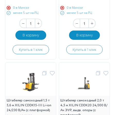
0 в Минске
0 в Минске
менее 5 шт на РЦ
менее 5 шт на РЦ
В корзину
В корзину
Купить в 1 клик
Купить в 1 клик
Штабелер самоходный 1,5 т
Штабелер самоходный 2,0 т
5,6 м XILIN CDDK15-III Li-ion
4,5 м XILIN CDDK20 24/300 В/
24/230 В/Ач (с платформой)
Ач ЭУР, выдв. опоры (с