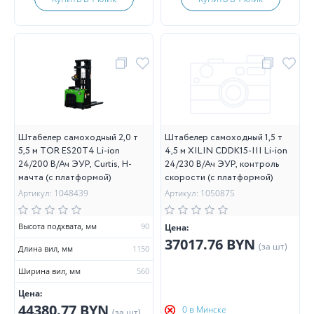
Штабелер самоходный 2,0 т
Штабелер самоходный 1,5 т
5,5 м TOR ES20T4 Li-ion
4,5 м XILIN CDDK15-III Li-ion
24/200 В/Ач ЭУР, Curtis, H-
24/230 В/Ач ЭУР, контроль
мачта (с платформой)
скорости (с платформой)
Артикул: 1048439
Артикул: 1050875
Высота подхвата, мм
90
Цена:
37017.76 BYN
(за шт)
Длина вил, мм
1150
Ширина вил, мм
560
Цена:
44380.77 BYN
0 в Минске
(за шт)