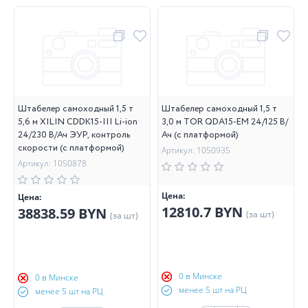
Штабелер самоходный 1,5 т
Штабелер самоходный 1,5 т
5,6 м XILIN CDDK15-III Li-ion
3,0 м TOR QDA15-EM 24/125 В/
24/230 В/Ач ЭУР, контроль
Ач (с платформой)
скорости (с платформой)
Артикул: 1050935
Артикул: 1050878
Цена:
Цена:
12810.7 BYN
38838.59 BYN
(за шт)
(за шт)
0 в Минске
0 в Минске
менее 5 шт на РЦ
менее 5 шт на РЦ