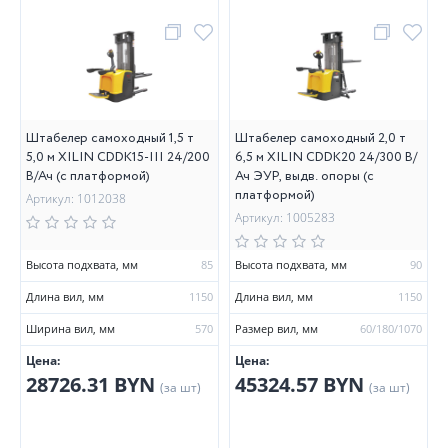
Штабелер самоходный 1,5 т
Штабелер самоходный 2,0 т
5,0 м XILIN CDDK15-III 24/200
6,5 м XILIN CDDK20 24/300 В/
В/Ач (с платформой)
Ач ЭУР, выдв. опоры (с
платформой)
Артикул: 1012038
Артикул: 1005283
Высота подхвата, мм
85
Высота подхвата, мм
90
Длина вил, мм
1150
Длина вил, мм
1150
Ширина вил, мм
570
Размер вил, мм
60/180/1070
Цена:
Цена:
28726.31 BYN
45324.57 BYN
(за шт)
(за шт)