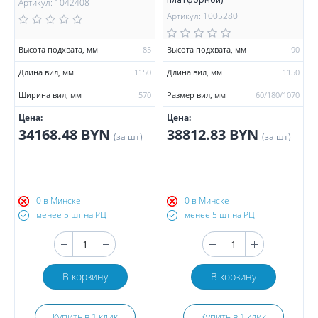
платформой)
Артикул: 1042408
Артикул: 1005280
Высота подхвата, мм
85
Высота подхвата, мм
90
Длина вил, мм
1150
Длина вил, мм
1150
Ширина вил, мм
570
Размер вил, мм
60/180/1070
Цена:
Цена:
34168.48 BYN
38812.83 BYN
(за шт)
(за шт)
0 в Минске
0 в Минске
менее 5 шт на РЦ
менее 5 шт на РЦ
В корзину
В корзину
Купить в 1 клик
Купить в 1 клик