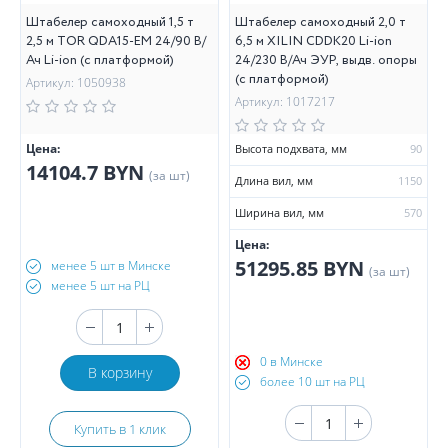
Штабелер самоходный 1,5 т
Штабелер самоходный 2,0 т
2,5 м TOR QDA15-EM 24/90 В/
6,5 м XILIN CDDK20 Li-ion
Ач Li-ion (с платформой)
24/230 В/Ач ЭУР, выдв. опоры
(с платформой)
Артикул: 1050938
Артикул: 1017217
Цена:
Высота подхвата, мм
90
14104.7 BYN
(за шт)
Длина вил, мм
1150
Ширина вил, мм
570
Цена:
51295.85 BYN
менее 5 шт в Минске
(за шт)
менее 5 шт на РЦ
0 в Минске
В корзину
более 10 шт на РЦ
Купить в 1 клик