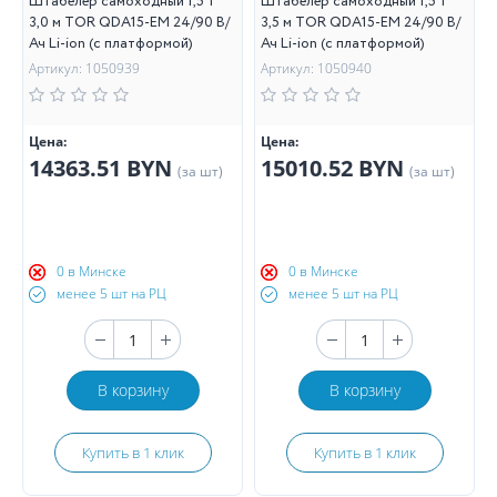
Штабелер самоходный 1,5 т
Штабелер самоходный 1,5 т
3,0 м TOR QDA15-EM 24/90 В/
3,5 м TOR QDA15-EM 24/90 В/
Ач Li-ion (с платформой)
Ач Li-ion (с платформой)
Артикул: 1050939
Артикул: 1050940
Цена:
Цена:
14363.51 BYN
15010.52 BYN
(за шт)
(за шт)
0 в Минске
0 в Минске
менее 5 шт на РЦ
менее 5 шт на РЦ
В корзину
В корзину
Купить в 1 клик
Купить в 1 клик