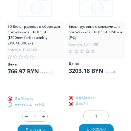
30 Вилы грузовые в сборе для
Вилы грузовые с крюками для
погрузчиков CPD15S-E
погрузчиков CPD15S-E 1150 мм
(1200mm fork assembly
(РФ)
21504000027)
Артикул: 1041408
Артикул: 1041148
Цена:
Цена:
3203.18 BYN
766.97 BYN
(за шт)
(за шт)
0 в Минске
0 в Минске
0 на РЦ
менее 5 шт на РЦ
В корзину
В корзину