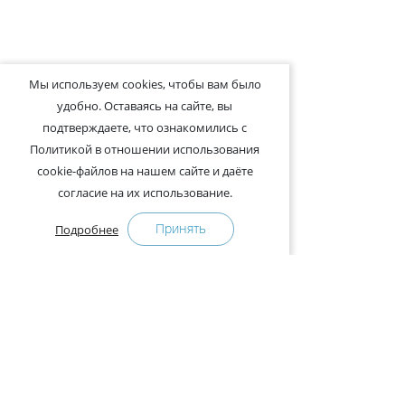
Мы используем cookies, чтобы вам было
удобно. Оставаясь на сайте, вы
подтверждаете, что ознакомились с
Политикой в отношении использования
cookie-файлов на нашем сайте и даёте
согласие на их использование.
Принять
Подробнее
+375-29-121-91-00 Отдел продаж
+375-29-108-91-00 Сервис
Адрес:
222750, Республика Беларусь, Минская обл.,
Дзержинский район, Р-1, 2, офис 310 (возле дер.