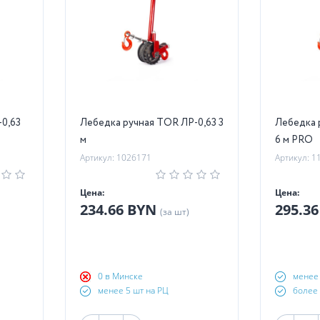
0,63
Лебедка ручная TOR ЛР-0,63 3
Лебедка 
м
6 м PRO
Артикул: 1026171
Артикул: 1
Цена:
Цена:
234.66 BYN
295.3
(за шт)
0 в Минске
менее 
менее 5 шт на РЦ
более 