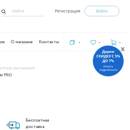
Регистрация
Войти
тия
О магазине
Контакты
-
-
-
x
Дарим
СКИДКУ C 5%
ДО 7%
Узнать
ручные рычажные
подробности
 м PRO
Бесплатная
доставка