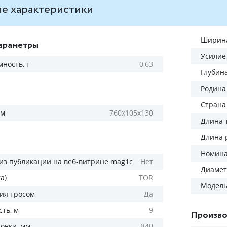
е характеристики
Ширина
араметры
Усилие 
ность, т
0,63
Глубин
Родина
Страна
мм
760x105x130
Длина т
Длина 
Номина
из публикации на веб-витрине mag1c
Нет
Диамет
а)
TOR
Модел
ия тросом
Да
ть, м
9
Произво
овки, мм
840