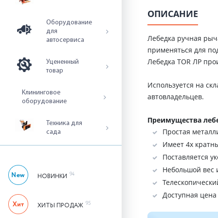
ОПИСАНИЕ
Оборудование
для
Лебедка ручная рыч
автосервиса
применяться для по
Лебедка TOR ЛР прои
Уцененный
товар
Используется на скл
Клининговое
автовладельцев.
оборудование
Преимущества лебе
Техника для
Простая металл
сада
Имеет 4х кратн
Поставляется у
Небольшой вес 
94
НОВИНКИ
Телескопически
Доступная цена
95
ХИТЫ ПРОДАЖ