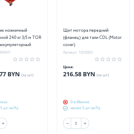
ик ножничный
Щит мотора передний
ной 240 кг 3/5 м TOR
(фланец) для тали CDL (Motor
аккумуляторный
cover)
009041
Артикул: 1020062
Цена:
.77 BYN
216.58 BYN
(за шт)
(за шт)
нске
0 в Минске
5 шт на РЦ
менее 5 шт на РЦ