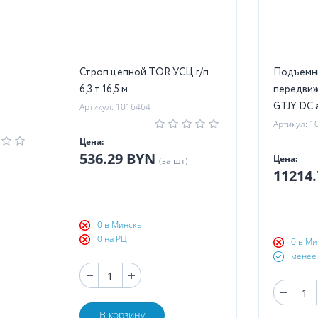
Строп цепной TOR УСЦ г/п
Подъемн
6,3 т 16,5 м
передвиж
GTJY DC 
Артикул: 1016464
Артикул: 1
Цена:
536.29 BYN
Цена:
(за шт)
11214
0 в Минске
0 на РЦ
0 в Ми
менее 
В корзину