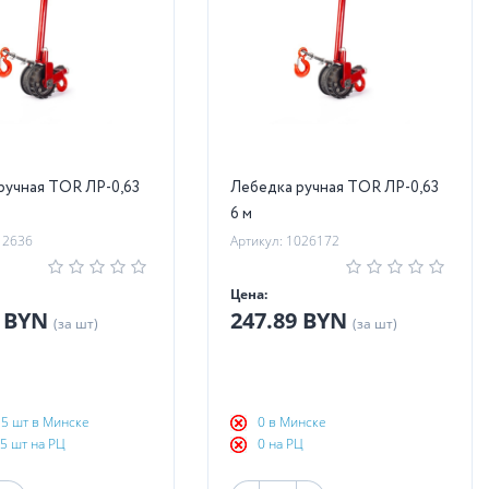
ручная TOR ЛР-0,63
Лебедка ручная TOR ЛР-0,63
6 м
12636
Артикул: 1026172
Цена:
6 BYN
247.89 BYN
(за шт)
(за шт)
5 шт в Минске
0 в Минске
5 шт на РЦ
0 на РЦ