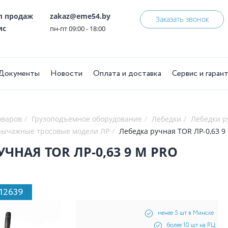
ел продаж
zakaz@eme54.by
Заказать звонок
ис
пн-пт 09:00 - 18:00
Документы
Новости
Оплата и доставка
Сервис и гаран
оваров
Грузоподъемное оборудование
Лебедки
Лебедки 
рычажные тросовые модели ЛР
Лебедка ручная TOR ЛР-0,63 9
УЧНАЯ TOR ЛР-0,63 9 М PRO
112639
менее 5 шт в Минске
более 10 шт на РЦ