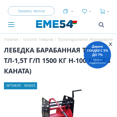
Заказать звонок
-
-
-
Главная
Каталог товаров
Грузоподъемное оборудование
x
Дарим
ЛЕБЕДКА БАРАБАННАЯ TOR
СКИДКУ C 5%
ДО 7%
ТЛ-1,5Т Г/П 1500 КГ H-100 М (БЕЗ
Узнать
подробности
КАНАТА)
АРТИКУЛ:
1015835