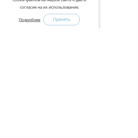
согласие на их использование.
Принять
Подробнее
+375-29-121-91-00 Отдел продаж
+375-29-108-91-00 Сервис
Адрес:
222750, Республика Беларусь, Минская обл.,
Дзержинский район, Р-1, 2, офис 310 (возле дер.
Слободка)
Расписание работы:
с 9.00 до 18.00 (без обеда). Выходные: суббота,
воскресенье.
КАК КУПИТЬ
ПРЕСС-ЦЕНТР
Оплата и доставка
Новости