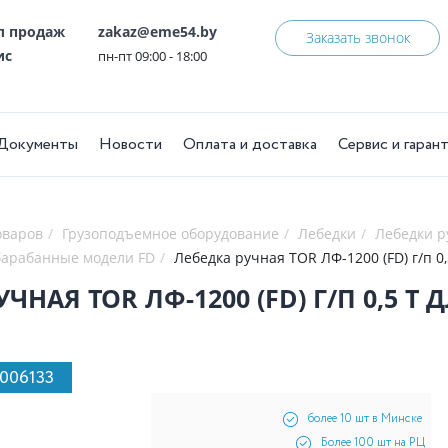
ел продаж
zakaz@eme54.by
Заказать звонок
ис
пн-пт 09:00 - 18:00
Документы
Новости
Оплата и доставка
Сервис и гаран
оваров
Грузоподъемное оборудование
Лебедки
Лебедки 
барабанные модели FD
Лебедка ручная TOR ЛФ-1200 (FD) г/п 0,
ЧНАЯ TOR ЛФ-1200 (FD) Г/П 0,5 Т
1006133
более 10 шт в Минске
Более 100 шт на РЦ