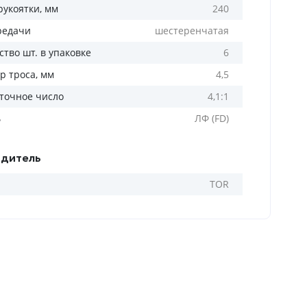
рукоятки, мм
240
редачи
шестеренчатая
тво шт. в упаковке
6
р троса, мм
4,5
точное число
4,1:1
ь
ЛФ (FD)
дитель
TOR