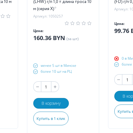
са 10 м
(LHW) г/п 1,0 т длина троса 10
(FD) г/п 
м (серия X)*
Артикул: 1
Артикул: 1050257
Цена:
99.76
Цена:
160.36 BYN
(за шт)
0 в Ми
более 
менее 5 шт в Минске
более 10 шт на РЦ
В ко
В корзину
Купить в
Купить в 1 клик