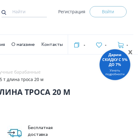
Регистрация
Войти
тия
О магазине
Контакты
-
-
-
x
Дарим
СКИДКУ C 5%
ДО 7%
Узнать
ручные барабанные
подробности
5 т длина троса 20 м
 ДЛИНА ТРОСА 20 М
Бесплатная
доставка