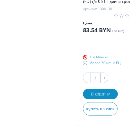
(FD) г/п 0,81 т длина тро
Артикул: 1006138
Цена:
83.54 BYN
(за шт)
0 в Минске
более 30 шт на РЦ
В корзину
Купить в 1 клик