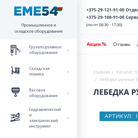
+375-29-121-91-00 Отд
+375-29-108-91-00 Серв
(пн-пт 08:30 - 17:30)
Промышленное и
складское оборудование
Акции %
Отзывы
Грузоподъемное
оборудование
Складская
Главная
Каталог т
техника
Лебедки ручные 
ЛЕБЕДКА РУ
Весовое
оборудование
Гидравлический
АРТИКУЛ:
и
электрический
инструмент