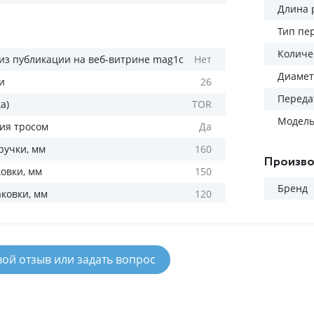
Длина 
Тип пе
Количес
из публикации на веб-витрине mag1c
Нет
Диамет
и
26
Переда
а)
TOR
Модел
ия тросом
Да
ручки, мм
160
Произво
овки, мм
150
Бренд
ковки, мм
120
вой отзыв или задать вопрос