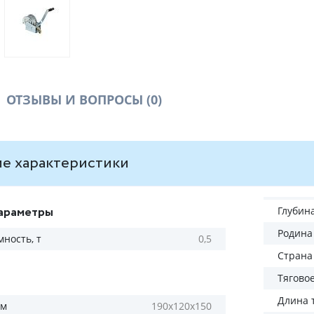
ОТЗЫВЫ И ВОПРОСЫ
(0)
е характеристики
араметры
Глубин
Родина
ность, т
0,5
Страна
Тяговое
Длина т
мм
190х120х150