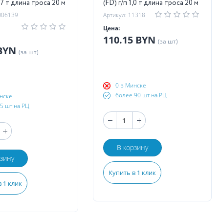
0,7 т длина троса 20 м
(FD) г/п 1,0 т длина троса 20 м
006139
Артикул: 11318
Цена:
110.15 BYN
(за шт)
 BYN
(за шт)
0 в Минске
более 90 шт на РЦ
нске
5 шт на РЦ
В корзину
рзину
Купить в 1 клик
 1 клик