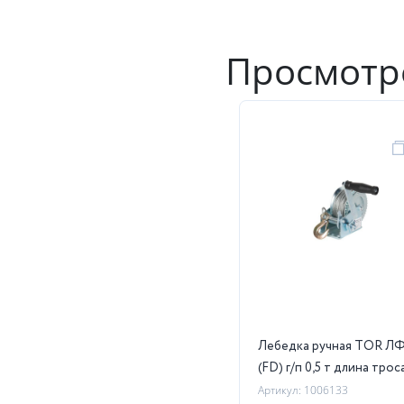
Просмотр
Лебедка ручная TOR ЛФ
(FD) г/п 0,5 т длина трос
Артикул: 1006133