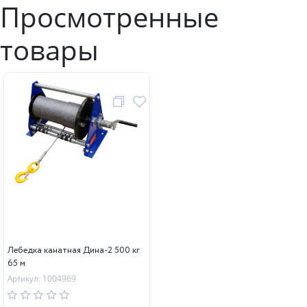
Просмотренные
товары
Лебедка канатная Дина-2 500 кг
65 м
Артикул: 1004969