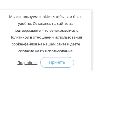
Мы используем cookies, чтобы вам было
удобно. Оставаясь на сайте, вы
подтверждаете, что ознакомились с
Политикой в отношении использования
cookie-файлов на нашем сайте и даёте
согласие на их использование.
Принять
Подробнее
+375-29-121-91-00 Отдел продаж
+375-29-108-91-00 Сервис
Адрес:
222750, Республика Беларусь, Минская обл.,
Дзержинский район, Р-1, 2, офис 310 (возле дер.
Слободка)