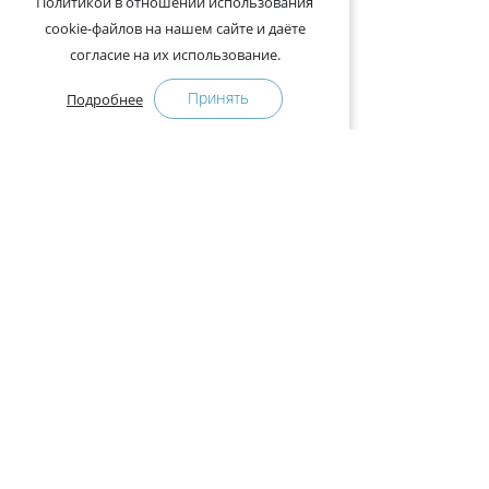
Политикой в отношении использования
cookie-файлов на нашем сайте и даёте
согласие на их использование.
Принять
Подробнее
+375-29-121-91-00 Отдел продаж
+375-29-108-91-00 Сервис
Адрес:
222750, Республика Беларусь, Минская обл.,
Дзержинский район, Р-1, 2, офис 310 (возле дер.
Слободка)
Расписание работы:
с 9.00 до 18.00 (без обеда). Выходные: суббота,
воскресенье.
КАК КУПИТЬ
ПРЕСС-ЦЕНТР