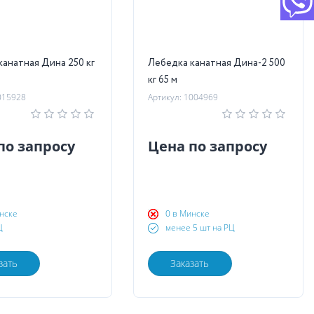
канатная Дина 250 кг
Лебедка канатная Дина-2 500
кг 65 м
015928
Артикул: 1004969
по запросу
Цена по запросу
нске
0 в Минске
Ц
менее 5 шт на РЦ
зать
Заказать