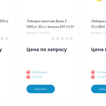
250 кг
Лебедка канатная Дина-2
Лебедка 
1000 кг 20 м с блоком БМ 1,0-01
10 м ВБИ
Артикул: 1015802
Артикул: 1
у
Цена по запросу
Цена 
0 в Минске
0 в Ми
0 на РЦ
0 на Р
Заказать
Зака