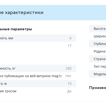
е характеристики
ьные параметры
Высота
Ширина
ната, мм
6
Глубин
17
Родина
Страна
Тип пе
ность, кг
250
Модел
из публикации на веб-витрине mag1c
Нет
а, м
10
Произво
ия тросом
Да