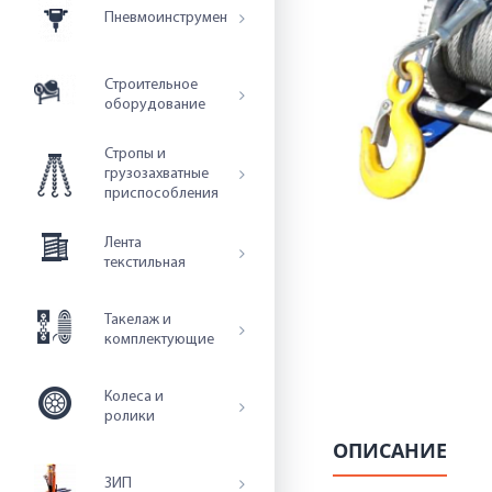
Пневмоинструмент
Строительное
оборудование
Стропы и
грузозахватные
приспособления
Лента
текстильная
Такелаж и
комплектующие
Колеса и
ролики
ОПИСАНИЕ
ЗИП