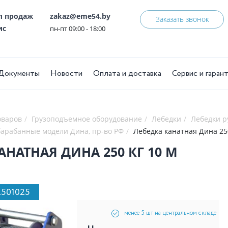
ел продаж
zakaz@eme54.by
Заказать звонок
ис
пн-пт 09:00 - 18:00
Документы
Новости
Оплата и доставка
Сервис и гаран
оваров
Грузоподъемное оборудование
Лебедки
Лебедки 
арабанные модели Дина, пр-во РФ
Лебедка канатная Дина 250
АНАТНАЯ ДИНА 250 КГ 10 М
2501025
менее 5 шт на центральном складе