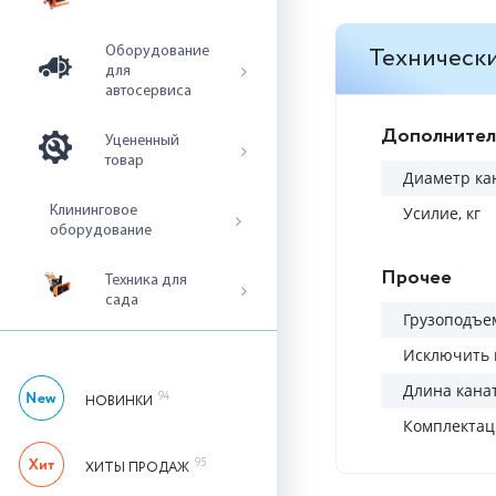
Технически
Оборудование
для
автосервиса
Дополнител
Уцененный
товар
Диаметр ка
Клининговое
Усилие, кг
оборудование
Прочее
Техника для
сада
Грузоподъем
Исключить 
Длина канат
94
НОВИНКИ
Комплектац
95
ХИТЫ ПРОДАЖ