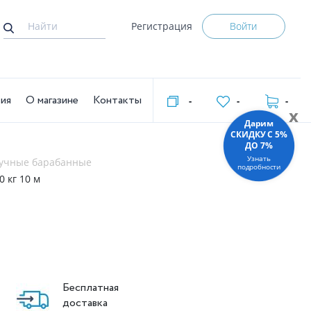
Регистрация
Войти
тия
О магазине
Контакты
-
-
-
x
Дарим
СКИДКУ C 5%
ДО 7%
Узнать
ручные барабанные
подробности
 кг 10 м
Бесплатная
доставка