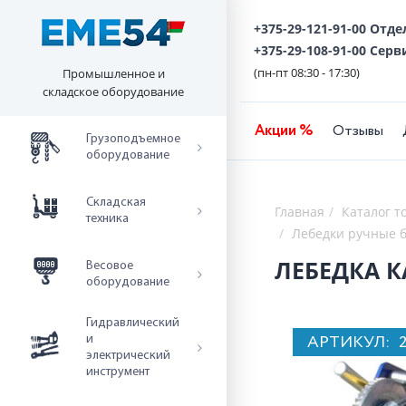
+375-29-121-91-00 Отд
+375-29-108-91-00 Серв
(пн-пт 08:30 - 17:30)
Промышленное и
складское оборудование
Акции %
Отзывы
Грузоподъемное
оборудование
Складская
Главная
Каталог т
техника
Лебедки ручные б
ЛЕБЕДКА К
Весовое
оборудование
Гидравлический
АРТИКУЛ:
и
электрический
инструмент