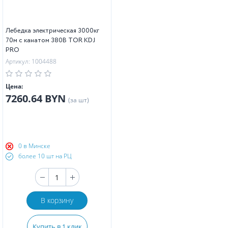
Лебедка электрическая 3000кг
70м с канатом 380В TOR KDJ
PRO
Артикул: 1004488
Цена:
7260.64 BYN
(за шт)
0 в Минске
более 10 шт на РЦ
В корзину
Купить в 1 клик