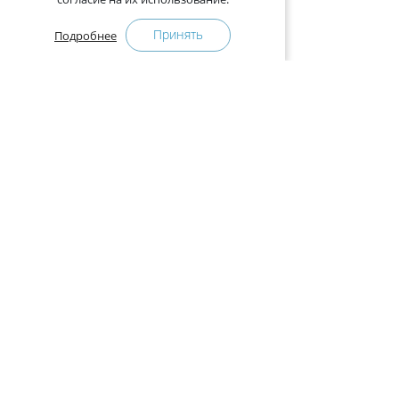
Принять
Подробнее
+375-29-121-91-00 Отдел продаж
+375-29-108-91-00 Сервис
Адрес:
222750, Республика Беларусь, Минская обл.,
Дзержинский район, Р-1, 2, офис 310 (возле дер.
Слободка)
Расписание работы:
с 9.00 до 18.00 (без обеда). Выходные: суббота,
воскресенье.
КАК КУПИТЬ
ПРЕСС-ЦЕНТР
Оплата и доставка
Новости
Гарантия
Интернет-магазинам