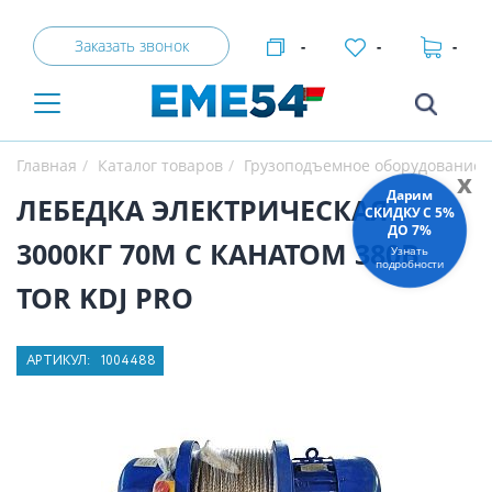
Заказать звонок
-
-
-
Главная
Каталог товаров
Грузоподъемное оборудование
x
Дарим
ЛЕБЕДКА ЭЛЕКТРИЧЕСКАЯ
СКИДКУ C 5%
ДО 7%
3000КГ 70М С КАНАТОМ 380В
Узнать
подробности
TOR KDJ PRO
АРТИКУЛ:
1004488