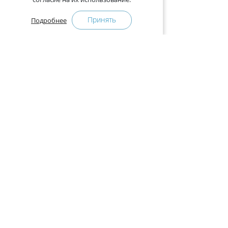
Принять
Подробнее
+375-29-121-91-00 Отдел продаж
+375-29-108-91-00 Сервис
Адрес:
222750, Республика Беларусь, Минская обл.,
Дзержинский район, Р-1, 2, офис 310 (возле дер.
Слободка)
Расписание работы:
с 9.00 до 18.00 (без обеда). Выходные: суббота,
воскресенье.
КАК КУПИТЬ
ПРЕСС-ЦЕНТР
Оплата и доставка
Новости
Гарантия
Интернет-магазинам