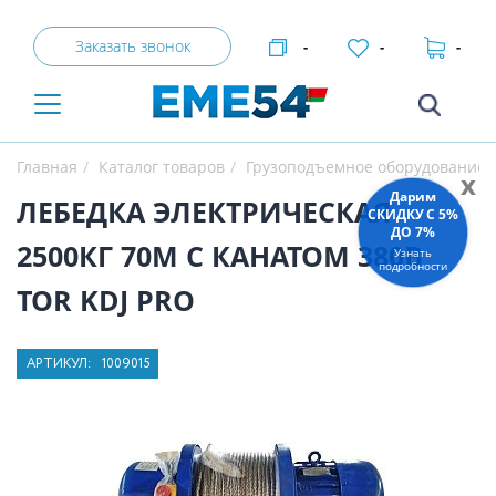
Заказать звонок
-
-
-
Главная
Каталог товаров
Грузоподъемное оборудование
x
Дарим
ЛЕБЕДКА ЭЛЕКТРИЧЕСКАЯ
СКИДКУ C 5%
ДО 7%
2500КГ 70М С КАНАТОМ 380В
Узнать
подробности
TOR KDJ PRO
АРТИКУЛ:
1009015