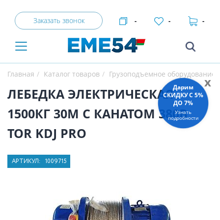
Заказать звонок
-
-
-
Главная
Каталог товаров
Грузоподъемное оборудование
x
Дарим
ЛЕБЕДКА ЭЛЕКТРИЧЕСКАЯ
СКИДКУ C 5%
ДО 7%
1500КГ 30М С КАНАТОМ 380В
Узнать
подробности
TOR KDJ PRO
АРТИКУЛ:
1009715