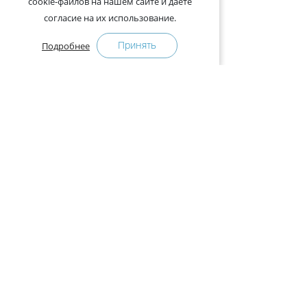
cookie-файлов на нашем сайте и даёте
согласие на их использование.
Принять
Подробнее
+375-29-121-91-00 Отдел продаж
+375-29-108-91-00 Сервис
Адрес:
222750, Республика Беларусь, Минская обл.,
Дзержинский район, Р-1, 2, офис 310 (возле дер.
Слободка)
Расписание работы:
с 9.00 до 18.00 (без обеда). Выходные: суббота,
воскресенье.
КАК КУПИТЬ
ПРЕСС-ЦЕНТР
Оплата и доставка
Новости