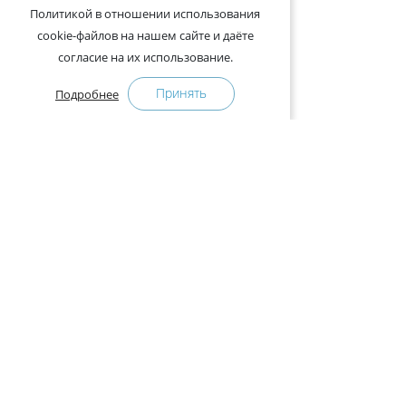
Политикой в отношении использования
cookie-файлов на нашем сайте и даёте
согласие на их использование.
Принять
Подробнее
+375-29-121-91-00 Отдел продаж
+375-29-108-91-00 Сервис
Адрес:
222750, Республика Беларусь, Минская обл.,
Дзержинский район, Р-1, 2, офис 310 (возле дер.
Слободка)
Расписание работы:
с 9.00 до 18.00 (без обеда). Выходные: суббота,
воскресенье.
КАК КУПИТЬ
ПРЕСС-ЦЕНТР