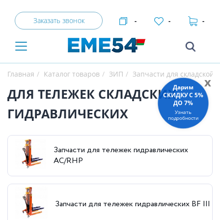
Заказать звонок
-
-
-
Главная
Каталог товаров
ЗИП
Запчасти для складской 
x
Дарим
ДЛЯ ТЕЛЕЖЕК СКЛАДСКИХ
СКИДКУ C 5%
ДО 7%
ГИДРАВЛИЧЕСКИХ
Узнать
подробности
Запчасти для тележек гидравлических
AC/RHP
Запчасти для тележек гидравлических BF III