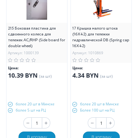
215 Боковая пластина для
17 Крышка малого штока
сдвоенного колеса для
(16X42) для тележки
тележек AC/RHP (Side board for
гидравлической DB (Spring cap
double wheel)
16X42)
Артикул: 1000139
Артикул: 1010869
Цена:
Цена:
10.39 BYN
4.34 BYN
(за шт)
(за шт)
более 20 шт в Минске
более 20 шт в Минске
более 5 шт на РЦ
Более 100 шт на РЦ
В корзину
В корзину