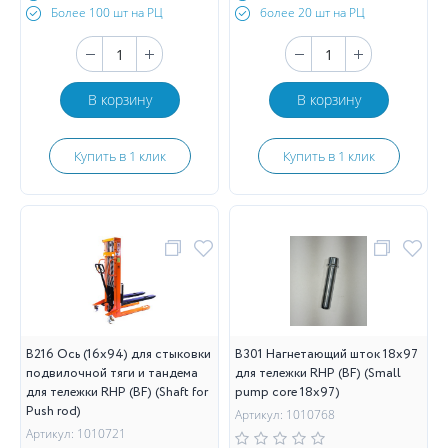
Более 100 шт на РЦ
более 20 шт на РЦ
В корзину
В корзину
Купить в 1 клик
Купить в 1 клик
B216 Ось (16х94) для стыковки
B301 Нагнетающий шток 18х97
подвилочной тяги и тандема
для тележки RHP (BF) (Small
для тележки RHP (BF) (Shaft for
pump core 18х97)
Push rod)
Артикул: 1010768
Артикул: 1010721