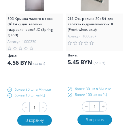
303 Крышка малого штока
214 Ось ролика 20х84 для
(16X42) для тележки
тележек гидравлических JC
гидравлической JC (Spring
(Front wheel axle)
gland)
Артикул: 1000287
Артикул: 1000230
Цена:
Цена:
5.45 BYN
4.56 BYN
(за шт)
(за шт)
более 30 шт в Минске
более 30 шт в Минске
Более 100 шт на РЦ
более 10 шт на РЦ
В корзину
В корзину