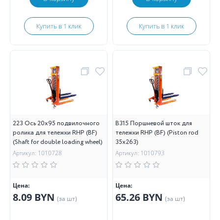
Купить в 1 клик
Купить в 1 клик
223 Ось 20х95 подвилочного
B315 Поршневой шток для
ролика для тележки RHP (BF)
тележки RHP (BF) (Piston rod
(Shaft for double loading wheel)
35х263)
Артикул: 1010728
Артикул: 1010793
Цена:
Цена:
8.09 BYN
65.26 BYN
(за шт)
(за шт)