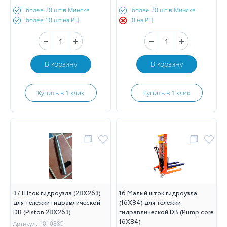
более 20 шт в Минске
более 20 шт в Минске
более 10 шт на РЦ
0 на РЦ
В корзину
В корзину
Купить в 1 клик
Купить в 1 клик
37 Шток гидроузла (28X263)
16 Малый шток гидроузла
для тележки гидравлической
(16X84) для тележки
DB (Piston 28X263)
гидравлической DB (Pump core
16X84)
Артикул: 1010889