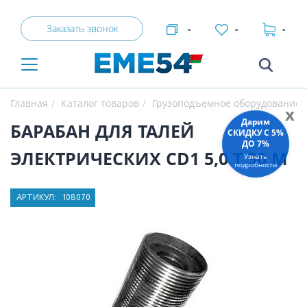
Заказать звонок
-
-
-
Главная
Каталог товаров
Грузоподъемное оборудование
x
Дарим
БАРАБАН ДЛЯ ТАЛЕЙ
СКИДКУ C 5%
ДО 7%
ЭЛЕКТРИЧЕСКИХ CD1 5,0 Т 30 М
Узнать
подробности
АРТИКУЛ:
108070