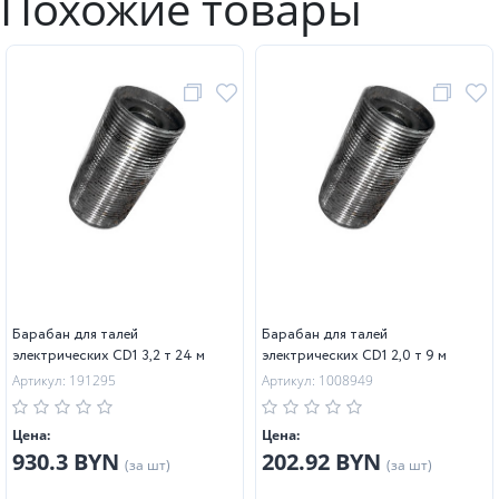
Похожие товары
Барабан для талей
Барабан для талей
электрических CD1 3,2 т 24 м
электрических CD1 2,0 т 9 м
Артикул: 191295
Артикул: 1008949
Цена:
Цена:
930.3 BYN
202.92 BYN
(за шт)
(за шт)