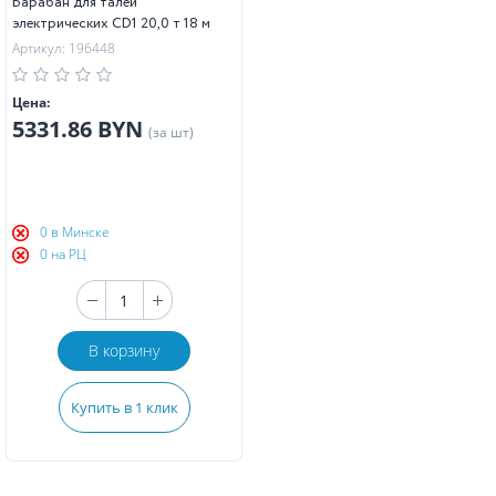
Барабан для талей
электрических CD1 20,0 т 18 м
Артикул: 196448
Цена:
5331.86 BYN
(за шт)
0 в Минске
0 на РЦ
В корзину
Купить в 1 клик