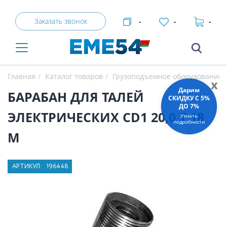
Заказать звонок
-
-
-
Главная
Каталог товаров
Грузоподъемное оборудование
x
Дарим
БАРАБАН ДЛЯ ТАЛЕЙ
СКИДКУ C 5%
ДО 7%
ЭЛЕКТРИЧЕСКИХ CD1 20,0 Т 18
Узнать
подробности
М
АРТИКУЛ:
196448