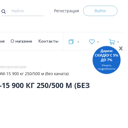
Регистрация
Войти
тия
О магазине
Контакты
-
-
-
x
Дарим
СКИДКУ C 5%
ДО 7%
Узнать
лектрические
подробности
-15 900 кг 250/500 м (без каната)
 900 КГ 250/500 М (БЕЗ