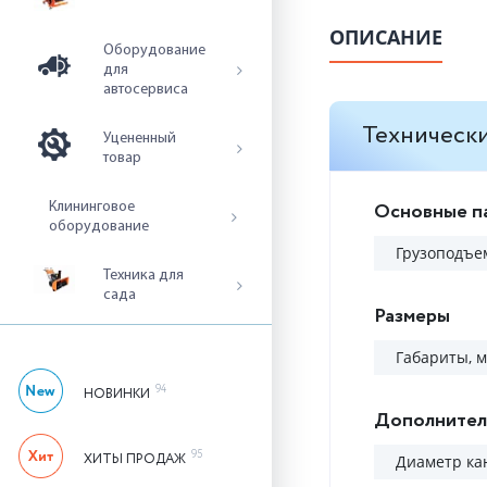
ОПИСАНИЕ
Оборудование
для
автосервиса
Технически
Уцененный
товар
Основные п
Клининговое
оборудование
Грузоподъем
Техника для
сада
Размеры
Габариты, 
94
НОВИНКИ
Дополнител
95
ХИТЫ ПРОДАЖ
Диаметр ка