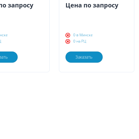
по запросу
Цена по запросу
нске
0 в Минске
Ц
0 на РЦ
зать
Заказать