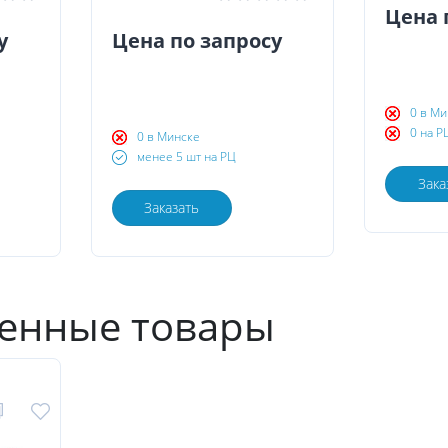
Цена 
у
Цена по запросу
0 в Ми
0 на Р
0 в Минске
менее 5 шт на РЦ
Зака
Заказать
енные товары