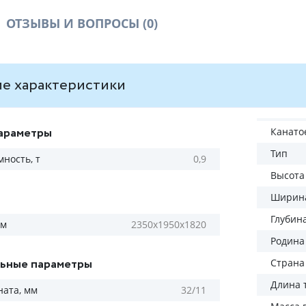
ОТЗЫВЫ И ВОПРОСЫ
(0)
е характеристики
араметры
Канато
Тип
ность, т
0,9
Высота
Ширина
Глубин
мм
2350х1950х1820
Родина
ьные параметры
Страна
Длина т
ната, мм
32/11