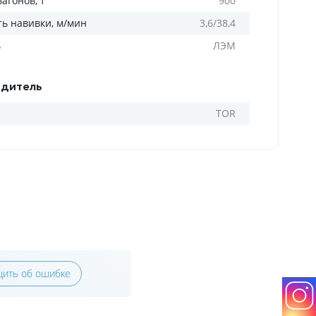
агонов, т
900
ть навивки, м/мин
3,6/38,4
ь
ЛЭМ
дитель
TOR
ить об ошибке