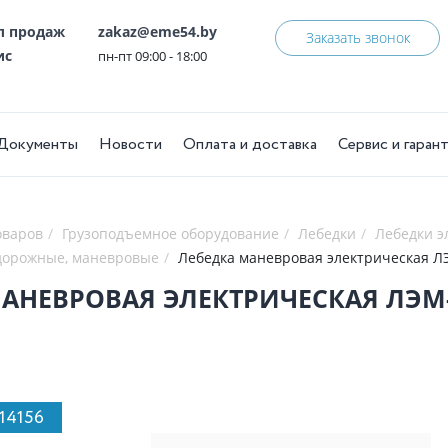
ел продаж
zakaz@eme54.by
Заказать звонок
ис
пн-пт 09:00 - 18:00
Документы
Новости
Оплата и доставка
Сервис и гаран
оваров
Грузоподъемное оборудование
Лебедки
Лебедки э
дорожные, маневровые
Лебедка маневровая электрическая ЛЭМ
АНЕВРОВАЯ ЭЛЕКТРИЧЕСКАЯ ЛЭМ-15
114156