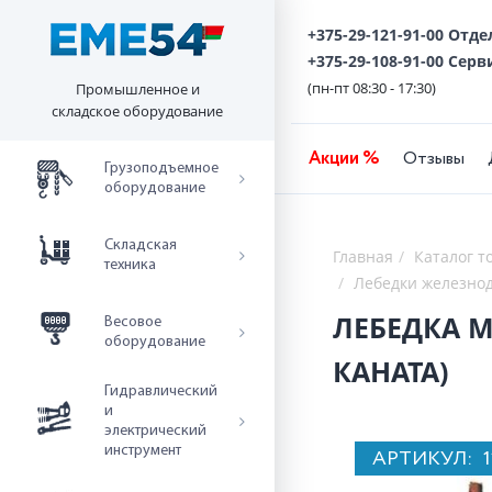
+375-29-121-91-00 Отд
+375-29-108-91-00 Серв
(пн-пт 08:30 - 17:30)
Промышленное и
складское оборудование
Акции %
Отзывы
Грузоподъемное
оборудование
Складская
Главная
Каталог т
техника
Лебедки железно
ЛЕБЕДКА М
Весовое
оборудование
КАНАТА)
Гидравлический
и
электрический
инструмент
АРТИКУЛ: