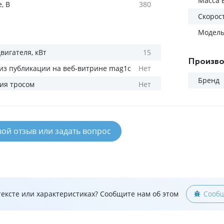
Масса в
, В
380
Скорос
Модел
вигателя, кВт
15
Произво
из публикации на веб-витрине mag1c
Нет
Бренд
ия тросом
Нет
вой отзыв или задать вопрос
ексте или характеристиках? Сообщите нам об этом
Сообщ