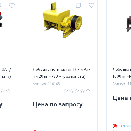
10А г/
Лебедка монтажная ТЛ-14А г/
Лебедка 
аната)
п 420 кг Н-80 м (без каната)
1000 кг Н
Артикул: 114148
Артикул: 1
Цена 
у
Цена по запросу
0 в Ми