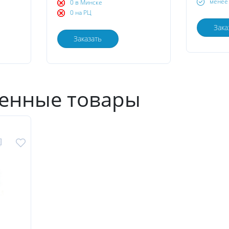
менее 
0 в Минске
0 на РЦ
Зака
Заказать
енные товары