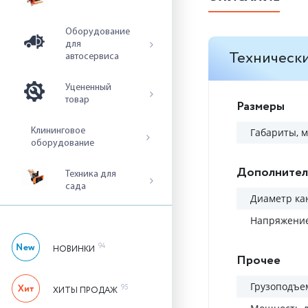
Оборудование
для
Технически
автосервиса
Уцененный
товар
Размеры
Клининговое
Габариты, 
оборудование
Дополнител
Техника для
сада
Диаметр ка
Напряжение
94
НОВИНКИ
Прочее
Грузоподъем
95
ХИТЫ ПРОДАЖ