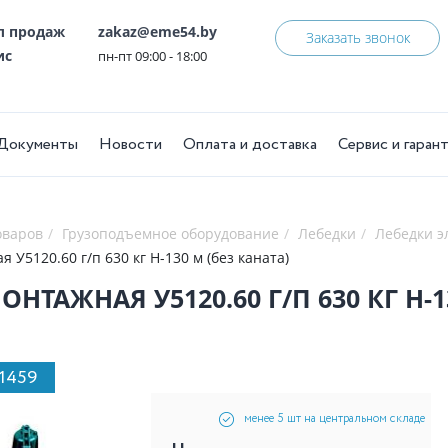
ел продаж
zakaz@eme54.by
Заказать звонок
ис
пн-пт 09:00 - 18:00
Документы
Новости
Оплата и доставка
Сервис и гаран
оваров
Грузоподъемное оборудование
Лебедки
Лебедки э
 У5120.60 г/п 630 кг Н-130 м (без каната)
НТАЖНАЯ У5120.60 Г/П 630 КГ Н-1
11459
менее 5 шт на центральном складе