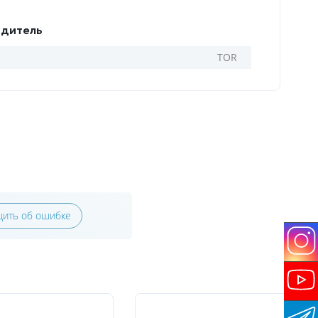
дитель
TOR
ить об ошибке