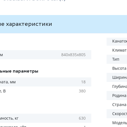
е характеристики
Канато
Климат
мм
840х835х805
Тип
Высота
ьные параметры
Ширина
ната, мм
18
Глубин
, В
380
Родина
Страна
Скорос
ность, кг
630
Модел