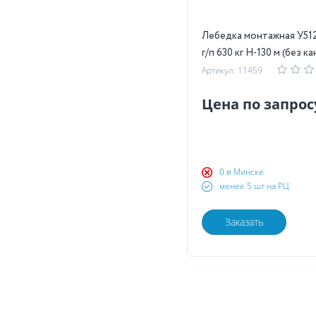
Лебедка монтажная У51
г/п 630 кг Н-130 м (без ка
Артикул: 11459
Цена по запрос
0 в Минске
менее 5 шт на РЦ
Заказать