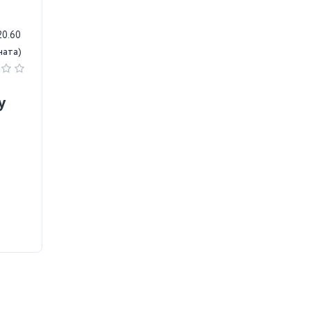
20.60
ната)
у