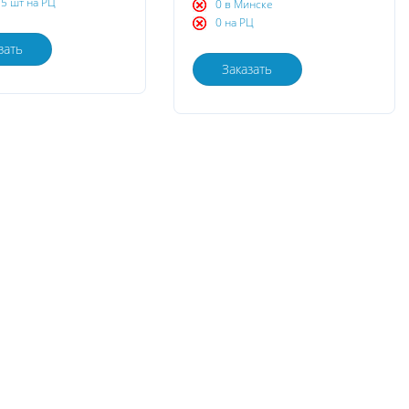
5 шт на РЦ
0 в Минске
0 на РЦ
зать
Заказать