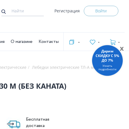
Регистрация
Войти
тия
О магазине
Контакты
-
-
-
x
Дарим
СКИДКУ C 5%
ДО 7%
Узнать
лектрические
Лебедки электрические ТЛ-А монтажные
подробности
30 М (БЕЗ КАНАТА)
Бесплатная
доставка