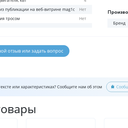
вигателя, кВт
4
из публикации на веб-витрине mag1c
Нет
Произво
ия тросом
Нет
Бренд
вой отзыв или задать вопрос
ексте или характеристиках? Сообщите нам об этом
Сообщ
товары