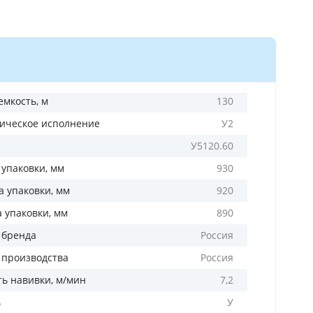
емкость, м
130
ическое исполнение
У2
У5120.60
 упаковки, мм
930
 упаковки, мм
920
а упаковки, мм
890
 бренда
Россия
 производства
Россия
ть навивки, м/мин
7,2
ь
У