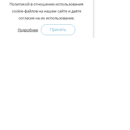
Политикой в отношении использования
cookie-файлов на нашем сайте и даёте
согласие на их использование.
Принять
Подробнее
+375-29-121-91-00 Отдел продаж
+375-29-108-91-00 Сервис
Адрес:
222750, Республика Беларусь, Минская обл.,
Дзержинский район, Р-1, 2, офис 310 (возле дер.
Слободка)
Расписание работы:
с 9.00 до 18.00 (без обеда). Выходные: суббота,
воскресенье.
КАК КУПИТЬ
ПРЕСС-ЦЕНТР