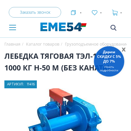
Заказать звонок
-
-
-
Главная
Каталог товаров
Грузоподъемное оборудование
x
Дарим
ЛЕБЕДКА ТЯГОВАЯ ТЭЛ-1 Г/П
СКИДКУ C 5%
ДО 7%
1000 КГ Н-50 М (БЕЗ КАНАТА)
Узнать
подробности
АРТИКУЛ:
11416