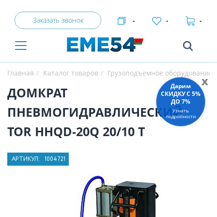
Заказать звонок
-
-
-
Главная
Каталог товаров
Грузоподъемное оборудование
x
Дарим
ДОМКРАТ
СКИДКУ C 5%
ДО 7%
ПНЕВМОГИДРАВЛИЧЕСКИЙ
Узнать
подробности
TOR HHQD-20Q 20/10 Т
АРТИКУЛ:
1004721