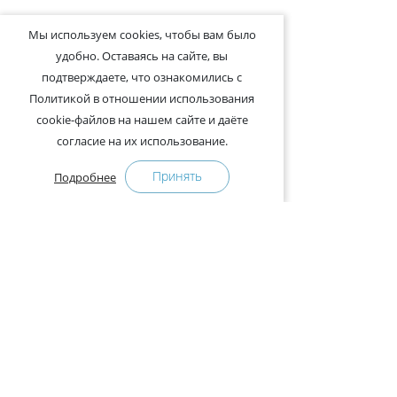
Мы используем cookies, чтобы вам было
удобно. Оставаясь на сайте, вы
подтверждаете, что ознакомились с
Политикой в отношении использования
cookie-файлов на нашем сайте и даёте
согласие на их использование.
Принять
Подробнее
+375-29-121-91-00 Отдел продаж
+375-29-108-91-00 Сервис
Адрес:
222750, Республика Беларусь, Минская обл.,
Дзержинский район, Р-1, 2, офис 310 (возле дер.
Слободка)