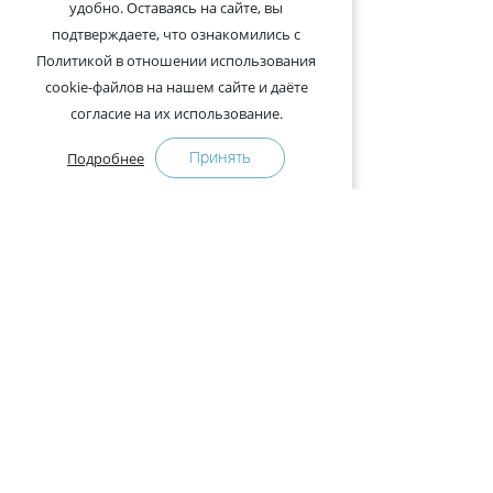
удобно. Оставаясь на сайте, вы
подтверждаете, что ознакомились с
Политикой в отношении использования
cookie-файлов на нашем сайте и даёте
согласие на их использование.
Принять
Подробнее
+375-29-121-91-00 Отдел продаж
+375-29-108-91-00 Сервис
Адрес:
222750, Республика Беларусь, Минская обл.,
Дзержинский район, Р-1, 2, офис 310 (возле дер.
Слободка)
Расписание работы:
с 9.00 до 18.00 (без обеда). Выходные: суббота,
воскресенье.