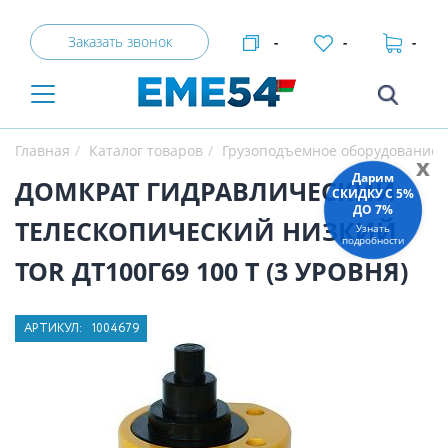
Заказать звонок
-
-
-
Главная
Каталог товаров
Грузоподъемное оборудование
x
Дарим
ДОМКРАТ ГИДРАВЛИЧЕСКИЙ
СКИДКУ C 5%
ДО 7%
ТЕЛЕСКОПИЧЕСКИЙ НИЗКИЙ
Узнать
подробности
TOR ДТ100Г69 100 Т (3 УРОВНЯ)
АРТИКУЛ:
1004679