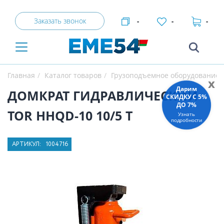
Заказать звонок
-
-
-
Главная
Каталог товаров
Грузоподъемное оборудование
x
Дарим
ДОМКРАТ ГИДРАВЛИЧЕСКИЙ
СКИДКУ C 5%
ДО 7%
TOR HHQD-10 10/5 Т
Узнать
подробности
АРТИКУЛ:
1004716