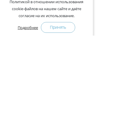
Политикой в отношении использования
cookie-файлов на нашем сайте и даёте
согласие на их использование.
Принять
Подробнее
+375-29-121-91-00 Отдел продаж
+375-29-108-91-00 Сервис
Адрес:
222750, Республика Беларусь, Минская обл.,
Дзержинский район, Р-1, 2, офис 310 (возле дер.
Слободка)
Расписание работы:
с 9.00 до 18.00 (без обеда). Выходные: суббота,
воскресенье.
КАК КУПИТЬ
ПРЕСС-ЦЕНТР