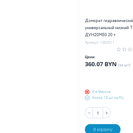
Домкрат гидравлически
универсальный низкий 
ДУН20М50 20 т
Артикул: 1002011
Цена:
360.07 BYN
(за шт)
0 в Минске
более 10 шт на РЦ
В корзину