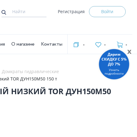
Регистрация
Войти
тия
О магазине
Контакты
-
-
-
x
Дарим
СКИДКУ C 5%
ДО 7%
Узнать
Домкраты гидравлические
подробности
зкий TOR ДУН150М50 150 т
Й НИЗКИЙ TOR ДУН150М50