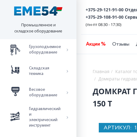
+375-29-121-91-00 Отд
+375-29-108-91-00 Серв
(пн-пт 08:30 - 17:30)
Промышленное и
складское оборудование
Акции %
Отзывы
Грузоподъемное
оборудование
Складская
Главная
Каталог т
техника
Домкраты гидрав
ДОМКРАТ 
Весовое
оборудование
150 Т
Гидравлический
и
электрический
инструмент
АРТИКУЛ: