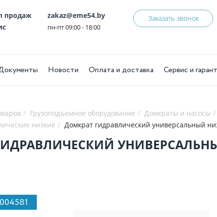
ел продаж
zakaz@eme54.by
Заказать звонок
ис
пн-пт 09:00 - 18:00
Документы
Новости
Оплата и доставка
Сервис и гаран
оваров
Грузоподъемное оборудование
Домкраты и насосы
лические низкие
Домкрат гидравлический универсальный ни
ГИДРАВЛИЧЕСКИЙ УНИВЕРСАЛЬНЫ
1004581