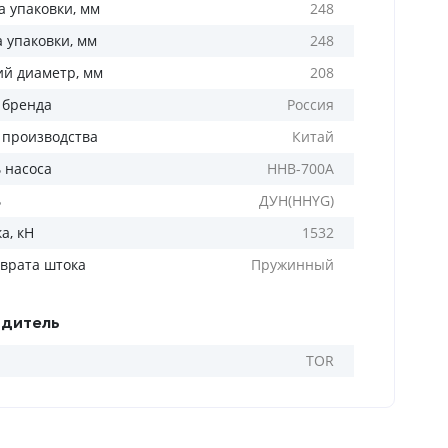
 упаковки, мм
248
а упаковки, мм
248
й диаметр, мм
208
 бренда
Россия
 производства
Китай
 насоса
HHB-700A
ь
ДУН(HHYG)
а, кН
1532
зврата штока
Пружинный
дитель
TOR