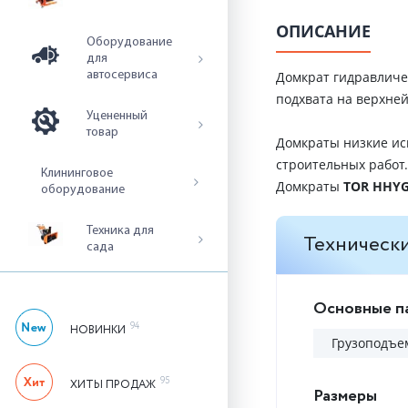
ОПИСАНИЕ
Оборудование
для
автосервиса
Домкрат гидравлич
подхвата на верхней
Уцененный
товар
Домкраты низкие ис
строительных работ.
Клининговое
Домкраты
TOR HHY
оборудование
Техника для
Технически
сада
Основные п
94
НОВИНКИ
Грузоподъем
95
ХИТЫ ПРОДАЖ
Размеры