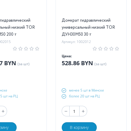
гидравлический
Домкрат гидравлический
льный низкий TOR
универсальный низкий TOR
50 200 т
ДУН30М50 30 т
002015
Артикул: 1002012
Цена:
87 BYN
528.86 BYN
(за шт)
(за шт)
нске
менее 5 шт в Минске
5 шт на РЦ
более 20 шт на РЦ
рзину
В корзину