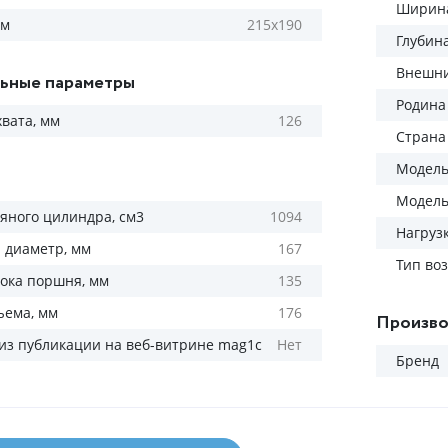
Ширина
мм
215x190
Глубин
Внешни
ьные параметры
Родина
вата, мм
126
Страна
Модель
Модел
яного цилиндра, см3
1094
Нагрузк
 диаметр, мм
167
Тип во
ока поршня, мм
135
ъема, мм
176
Произво
из публикации на веб-витрине mag1c
Нет
Бренд