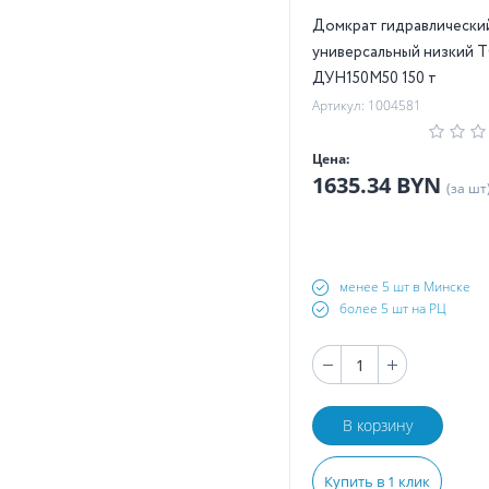
Домкрат гидравлически
универсальный низкий 
ДУН150М50 150 т
Артикул: 1004581
Цена:
1635.34 BYN
(за шт
менее 5 шт в Минске
более 5 шт на РЦ
В корзину
Купить в 1 клик