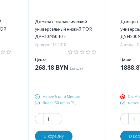
й
Домкрат гидравлический
Домкрат 
TOR
универсальный низкий TOR
универса
ДУН10М50 10 т
ДУН200М
Артикул: 1002010
Артикул: 1
Цена:
Цена:
268.18 BYN
1888.
(за шт)
менее 5 шт в Минске
0 в Ми
более 50 шт на РЦ
менее 
В корзину
В ко