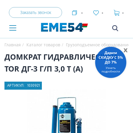
Заказать звонок
-
-
-
Главная
Каталог товаров
Грузоподъемное оборудование
x
Дарим
ДОМКРАТ ГИДРАВЛИЧЕСКИЙ
СКИДКУ C 5%
ДО 7%
TOR ДГ-3 Г/П 3,0 Т (A)
Узнать
подробности
АРТИКУЛ:
1030921