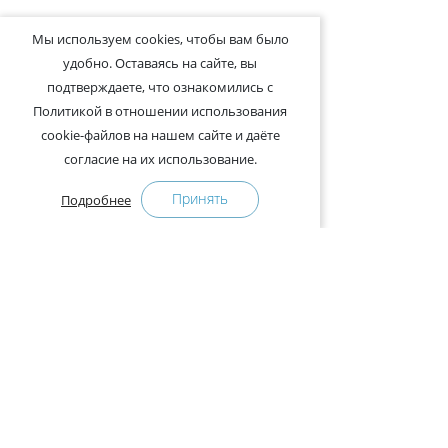
Мы используем cookies, чтобы вам было
удобно. Оставаясь на сайте, вы
подтверждаете, что ознакомились с
Политикой в отношении использования
cookie-файлов на нашем сайте и даёте
согласие на их использование.
Принять
Подробнее
+375-29-121-91-00 Отдел продаж
+375-29-108-91-00 Сервис
Адрес:
222750, Республика Беларусь, Минская обл.,
Дзержинский район, Р-1, 2, офис 310 (возле дер.
Слободка)