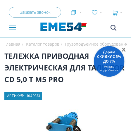
Заказать звонок
-
-
-
Главная
Каталог товаров
Грузоподъемное оборудование
x
Дарим
ТЕЛЕЖКА ПРИВОДНАЯ
СКИДКУ C 5%
ДО 7%
ЭЛЕКТРИЧЕСКАЯ ДЛЯ ТАЛИ TOR
Узнать
подробности
CD 5,0 Т М5 PRO
АРТИКУЛ:
1049333