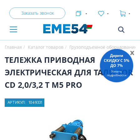
Заказать звонок
-
-
-
Главная
Каталог товаров
Грузоподъемное оборудование
x
Дарим
ТЕЛЕЖКА ПРИВОДНАЯ
СКИДКУ C 5%
ДО 7%
ЭЛЕКТРИЧЕСКАЯ ДЛЯ ТАЛИ TOR
Узнать
подробности
CD 2,0/3,2 Т М5 PRO
АРТИКУЛ:
1049331