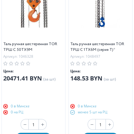
Таль ручная шестеренная TOR
Таль ручная шестеренная TOR
ТРШ C 50ТХ9М
ТРШ C 1ТХ6М (серия T)*
Артикул: 1046328
Артикул: 1048497
Цена:
Цена:
20471.41 BYN
148.53 BYN
(за шт)
(за шт)
0 в Минске
0 в Минске
0 на РЦ
менее 5 шт на РЦ