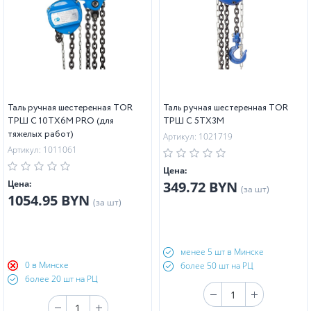
Таль ручная шестеренная TOR
Таль ручная шестеренная TOR
ТРШ C 10ТХ6М PRO (для
ТРШ C 5ТХ3М
тяжелых работ)
Артикул: 1021719
Артикул: 1011061
Цена:
Цена:
349.72 BYN
(за шт)
1054.95 BYN
(за шт)
менее 5 шт в Минске
0 в Минске
более 50 шт на РЦ
более 20 шт на РЦ