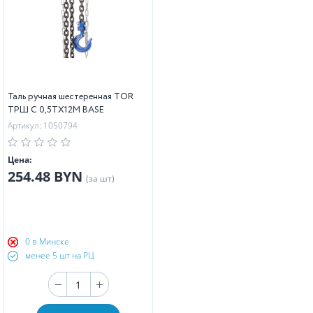
Таль ручная шестеренная TOR
ТРШ C 0,5ТХ12М BASE
Артикул: 1050794
Цена:
254.48 BYN
(за шт)
0 в Минске
менее 5 шт на РЦ