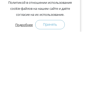
Политикой в отношении использования
cookie-файлов на нашем сайте и даёте
согласие на их использование.
Принять
Подробнее
+375-29-121-91-00 Отдел продаж
+375-29-108-91-00 Сервис
Адрес:
222750, Республика Беларусь, Минская обл.,
Дзержинский район, Р-1, 2, офис 310 (возле дер.
Слободка)
Расписание работы:
с 9.00 до 18.00 (без обеда). Выходные: суббота,
воскресенье.
КАК КУПИТЬ
ПРЕСС-ЦЕНТР