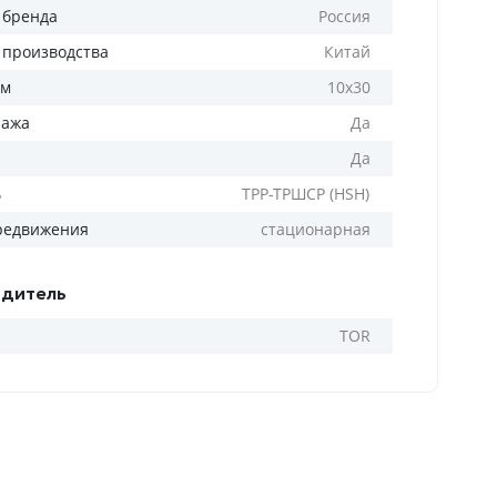
 бренда
Россия
 производства
Китай
мм
10х30
ража
Да
Да
ь
ТРР-ТРШСР (HSH)
редвижения
стационарная
дитель
TOR