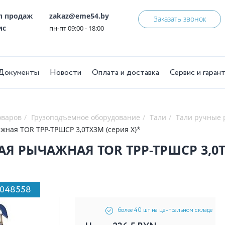
ел продаж
zakaz@eme54.by
Заказать звонок
ис
пн-пт 09:00 - 18:00
Документы
Новости
Оплата и доставка
Сервис и гаран
оваров
Грузоподъемное оборудование
Тали
Тали ручные
жная TOR ТРР-ТРШСР 3,0ТХ3М (серия X)*
АЯ РЫЧАЖНАЯ TOR ТРР-ТРШСР 3,0Т
1048558
более 40 шт на центральном складе