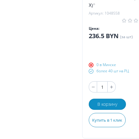
X)*
Артикул: 1048558
Цена:
236.5 BYN
(за шт)
0 в Минске
более 40 шт на РЦ
В корзину
Купить в 1 клик