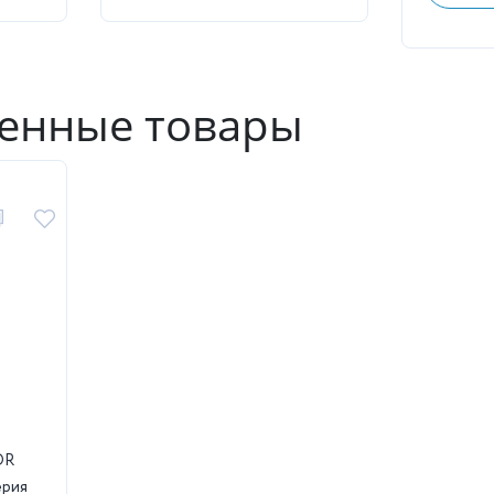
енные товары
OR
ерия