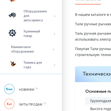
Оборудование
В нашем каталоге в 
для
автосервиса
Тали ручные рычажн
Уцененный
Таль ручная рычажна
товар
использовать элект
Клининговое
Покупая Тали ручны
оборудование
строительную техни
Техника для
сада
Технически
94
НОВИНКИ
Основные п
Грузоподъем
95
ХИТЫ ПРОДАЖ
Высота под