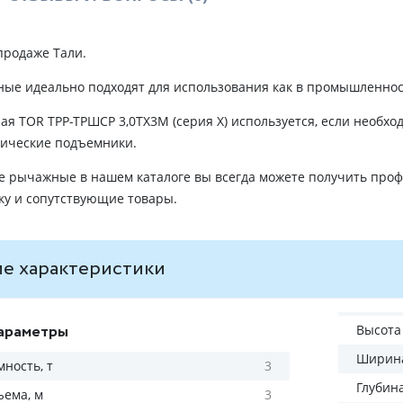
продаже Тали.
ые идеально подходят для использования как в промышленности
я TOR ТРР-ТРШСР 3,0ТХ3М (серия X) используется, если необхо
рические подъемники.
е рычажные в нашем каталоге вы всегда можете получить про
ку и сопутствующие товары.
е характеристики
араметры
Высота
Ширина
ность, т
3
Глубин
ъема, м
3