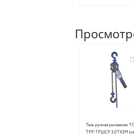
Просмотр
Таль ручная рычажная T
ТРР-ТРШСР 3,0ТХ3М (с