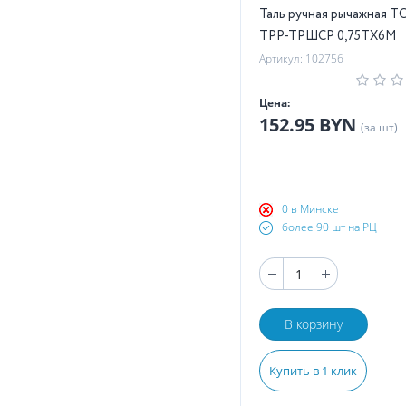
Таль ручная рычажная T
ТРР-ТРШСР 0,75ТХ6М
Артикул: 102756
Цена:
152.95 BYN
(за шт)
0 в Минске
более 90 шт на РЦ
В корзину
Купить в 1 клик