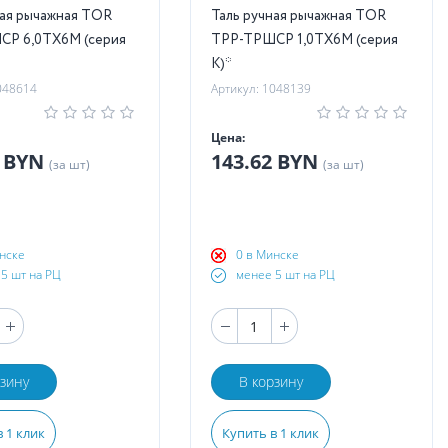
ная рычажная TOR
Таль ручная рычажная TOR
Р 6,0ТХ6М (серия
ТРР-ТРШСР 1,0ТХ6М (серия
K)*
048614
Артикул: 1048139
Цена:
9 BYN
143.62 BYN
(за шт)
(за шт)
нске
0 в Минске
5 шт на РЦ
менее 5 шт на РЦ
рзину
В корзину
 1 клик
Купить в 1 клик