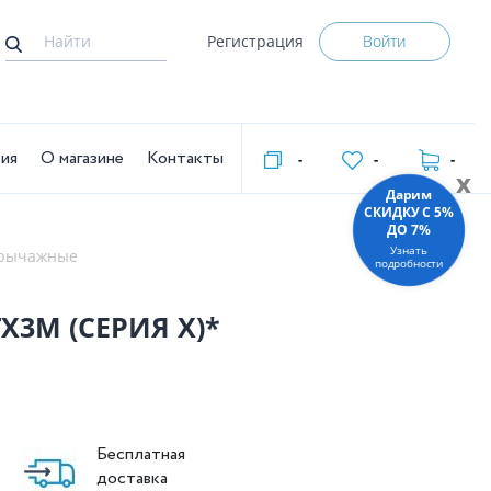
Регистрация
Войти
тия
О магазине
Контакты
-
-
-
x
Дарим
СКИДКУ C 5%
ДО 7%
Узнать
 рычажные
подробности
Х3М (СЕРИЯ X)*
Бесплатная
доставка