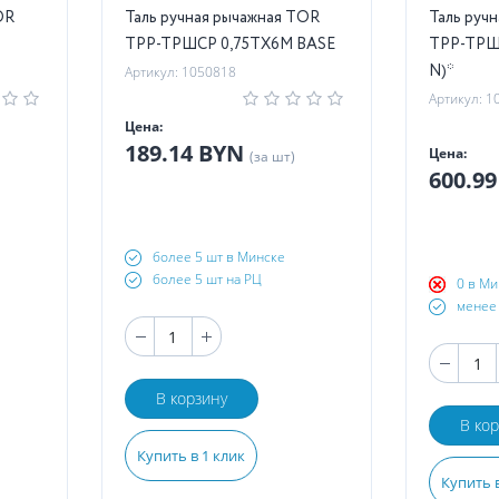
OR
Таль ручная рычажная TOR
Таль руч
ТРР-ТРШСР 0,75ТХ6М BASE
ТРР-ТРШС
N)*
Артикул: 1050818
Артикул: 1
Цена:
189.14 BYN
Цена:
(за шт)
600.9
более 5 шт в Минске
более 5 шт на РЦ
0 в Ми
менее 
В корзину
В ко
Купить в 1 клик
Купить в