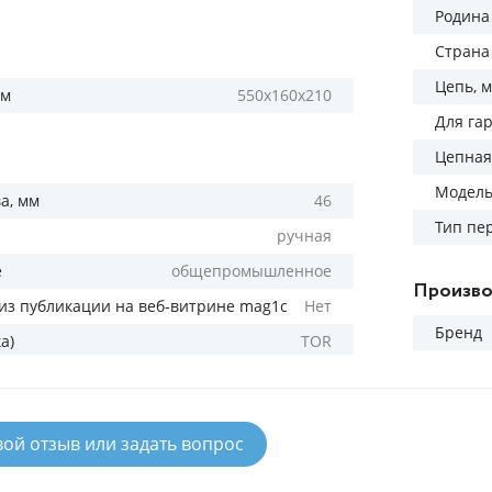
Родина
Страна
Цепь, 
мм
550х160х210
Для га
Цепная
Модел
а, мм
46
Тип пе
ручная
е
общепромышленное
Произво
из публикации на веб-витрине mag1c
Нет
Бренд
а)
TOR
вой отзыв или задать вопрос