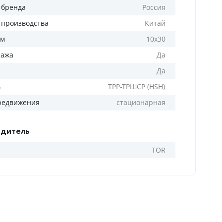
 бренда
Россия
 производства
Китай
мм
10х30
ража
Да
Да
ь
ТРР-ТРШСР (HSH)
редвижения
стационарная
дитель
TOR