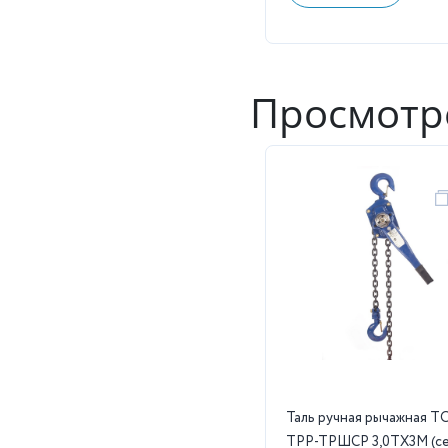
Просмотр
Таль ручная рычажная T
ТРР-ТРШСР 3,0ТХ3М (с