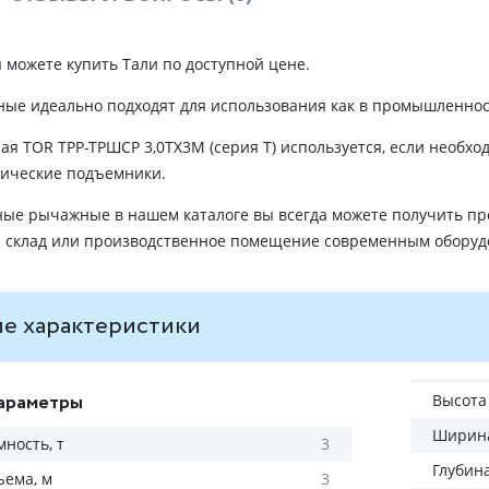
 можете купить Тали по доступной цене.
ые идеально подходят для использования как в промышленности
я TOR ТРР-ТРШСР 3,0ТХ3М (серия T) используется, если необхо
рические подъемники.
ные рычажные в нашем каталоге вы всегда можете получить пр
й склад или производственное помещение современным оборуд
е характеристики
араметры
Высота
Ширина
ность, т
3
Глубин
ъема, м
3