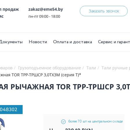
ел продаж
zakaz@eme54.by
Заказать звонок
ис
пн-пт 09:00 - 18:00
Документы
Новости
Оплата и доставка
Сервис и гаран
оваров
Грузоподъемное оборудование
Тали
Тали ручные
жная TOR ТРР-ТРШСР 3,0ТХ3М (серия T)*
АЯ РЫЧАЖНАЯ TOR ТРР-ТРШСР 3,0Т
1048302
более 70 шт на центральном складе