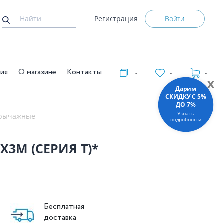
Регистрация
Войти
тия
О магазине
Контакты
-
-
-
x
Дарим
СКИДКУ C 5%
ДО 7%
Узнать
 рычажные
подробности
Х3М (СЕРИЯ T)*
Бесплатная
доставка