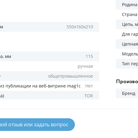
Родина
Страна
Цепь, 
мм
550х160х210
Для га
Цепная
Модел
а, мм
115
Тип пе
ручная
е
общепромышленное
Произво
из публикации на веб-витрине mag1c
Нет
Бренд
а)
TOR
вой отзыв или задать вопрос