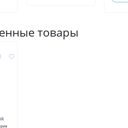
енные товары
OR
ерия