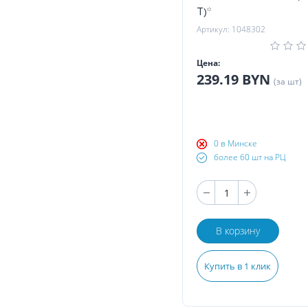
T)*
Артикул: 1048302
Цена:
239.19 BYN
(за шт)
0 в Минске
более 60 шт на РЦ
В корзину
Купить в 1 клик