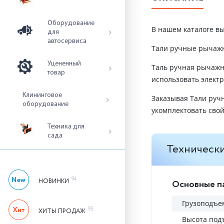
Оборудование
В нашем каталоге вы
для
автосервиса
Тали ручные рычажн
Уцененный
Таль ручная рычажна
товар
использовать элект
Клининговое
Заказывая Тали руч
оборудование
укомплектовать сво
Техника для
сада
Технически
94
НОВИНКИ
Основные п
Грузоподъем
95
ХИТЫ ПРОДАЖ
Высота под