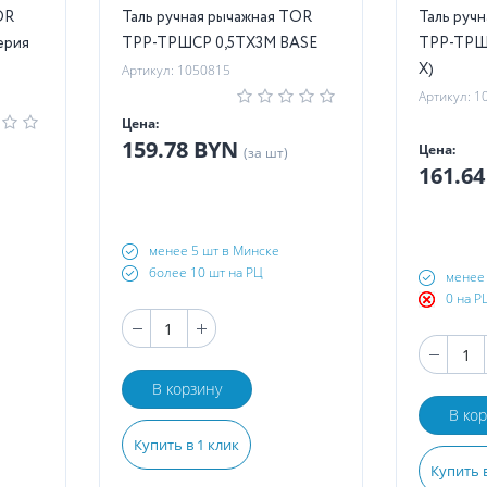
OR
Таль ручная рычажная TOR
Таль руч
ерия
ТРР-ТРШСР 0,5ТХ3М BASE
ТРР-ТРШС
X)
Артикул: 1050815
Артикул: 1
Цена:
159.78 BYN
Цена:
(за шт)
161.6
менее 5 шт в Минске
более 10 шт на РЦ
менее 
0 на Р
В корзину
В ко
Купить в 1 клик
Купить в