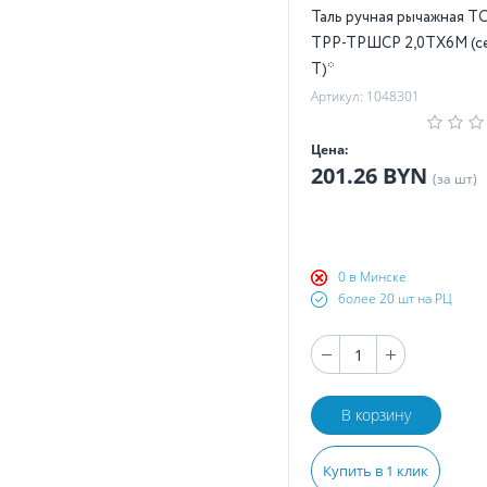
Таль ручная рычажная T
ТРР-ТРШСР 2,0ТХ6М (с
T)*
Артикул: 1048301
Цена:
201.26 BYN
(за шт)
0 в Минске
более 20 шт на РЦ
В корзину
Купить в 1 клик