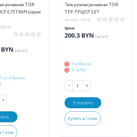
ная рычажная TOR
Таль ручная рычажная TOR
Р 0,75ТХ6М (серия
ТРР-ТРШСР 3,0Т
Артикул: 10230
048549
Цена:
200.3 BYN
(за шт)
4 BYN
(за шт)
0 в Минске
0 на РЦ
5 шт в Минске
Ц
В корзину
рзину
Купить в 1 клик
 1 клик