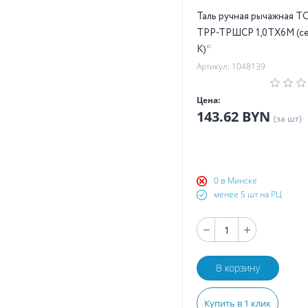
Таль ручная рычажная T
ТРР-ТРШСР 1,0ТХ6М (с
K)*
Артикул: 1048139
Цена:
143.62 BYN
(за шт)
0 в Минске
менее 5 шт на РЦ
В корзину
Купить в 1 клик