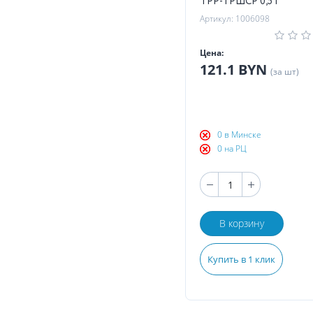
ТРР-ТРШСР 0,5Т
Артикул: 1006098
Цена:
121.1 BYN
(за шт)
0 в Минске
0 на РЦ
В корзину
Купить в 1 клик