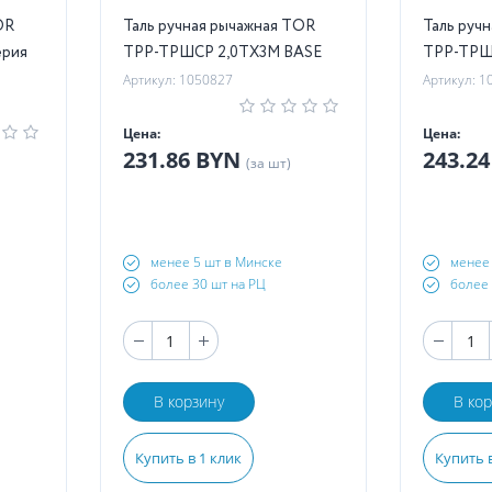
OR
Таль ручная рычажная TOR
Таль руч
ерия
ТРР-ТРШСР 2,0ТХ3М BASE
ТРР-ТРШ
Артикул: 1050827
Артикул: 1
Цена:
Цена:
231.86 BYN
243.2
(за шт)
менее 5 шт в Минске
менее 
более 30 шт на РЦ
более 
В корзину
В ко
Купить в 1 клик
Купить в