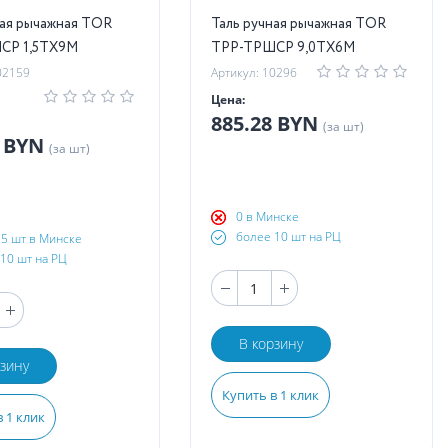
ная рычажная TOR
Таль ручная рычажная TOR
СР 1,5ТХ9М
ТРР-ТРШСР 9,0ТХ6М
02159
Артикул: 10296
Цена:
885.28 BYN
(за шт)
4 BYN
(за шт)
0 в Минске
более 10 шт на РЦ
5 шт в Минске
10 шт на РЦ
В корзину
рзину
Купить в 1 клик
 1 клик