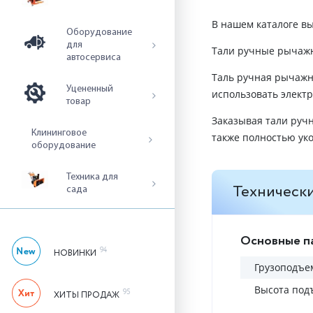
В нашем каталоге вы
Оборудование
для
Тали ручные рычажн
автосервиса
Таль ручная рычажна
Уцененный
использовать элект
товар
Заказывая тали руч
Клининговое
также полностью ук
оборудование
Техника для
Технически
сада
Основные п
94
НОВИНКИ
Грузоподъем
Высота под
95
ХИТЫ ПРОДАЖ