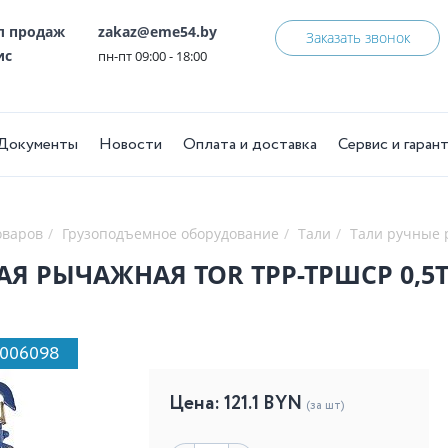
ел продаж
zakaz@eme54.by
Заказать звонок
ис
пн-пт 09:00 - 18:00
Документы
Новости
Оплата и доставка
Сервис и гаран
оваров
Грузоподъемное оборудование
Тали
Тали ручные
АЯ РЫЧАЖНАЯ TOR ТРР-ТРШСР 0,5
1006098
Цена:
121.1
BYN
(за шт)