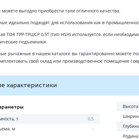
 можете выгодно приобрести тали отличного качества.
ые идеально подходят для использования как в промышленности
я TOR ТРР-ТРШСР 0,5Т (тип HSH) используется, если необходим
рические подъемники.
ные рычажные в нашем каталоге вы гарантированно можете по
омплектовать свой склад или производственное помещение со
е характеристики
араметры
Высота
Ширина
ность, т
0,5
Глубин
ъема, м
-
Родина