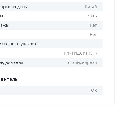
 производства
Китай
мм
5х15
ража
Нет
Нет
тво шт. в упаковке
-
ь
ТРР-ТРШСР (HSH)
редвижения
стационарная
дитель
TOR