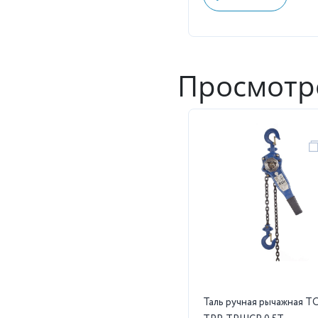
Просмотр
Таль ручная рычажная T