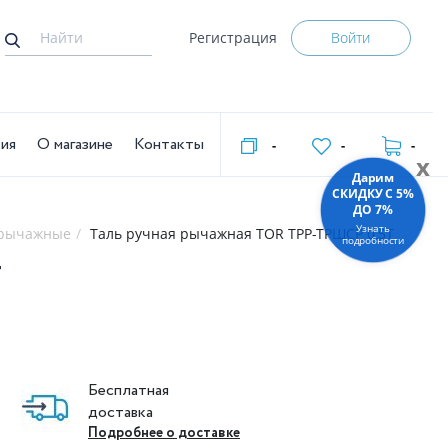
Регистрация
Войти
тия
О магазине
Контакты
-
-
-
x
Дарим
СКИДКУ C 5%
ДО 7%
Узнать
 рычажные
Таль ручная рычажная TOR ТРР-ТРШСР 0,5Т
подробности
Т
Бесплатная
доставка
Подробнее о доставке