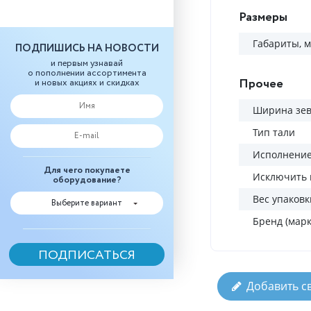
Размеры
Габариты, 
ПОДПИШИСЬ НА НОВОСТИ
и первым узнавай
о пополнении ассортимента
Прочее
и новых акциях и скидках
Ширина зев
Тип тали
Исполнени
Для чего покупаете
Исключить 
оборудование?
Вес упаковк
Выберите вариант
Бренд (марк
Добавить с