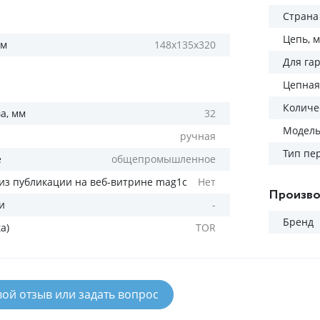
Страна
Цепь, 
мм
148х135х320
Для га
Цепная
Количес
а, мм
32
Модел
ручная
Тип пе
е
общепромышленное
из публикации на веб-витрине mag1c
Нет
Произво
и
-
Бренд
а)
TOR
вой отзыв или задать вопрос