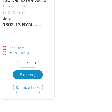
ТЭШ (DHS) 5,0 т 6 м (серия J)
Артикул: 1285062
Цена:
1302.13 BYN
(за шт)
0 в Минске
менее 5 шт на РЦ
В корзину
Купить в 1 клик