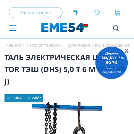
Заказать звонок
-
-
-
Главная
Каталог товаров
Грузоподъемное оборудование
x
Дарим
ТАЛЬ ЭЛЕКТРИЧЕСКАЯ ЦЕПНАЯ
СКИДКУ C 5%
ДО 7%
TOR ТЭШ (DHS) 5,0 Т 6 М (СЕРИЯ
Узнать
подробности
J)
АРТИКУЛ:
1285062