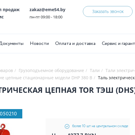
ел продаж
zakaz@eme54.by
Заказать звонок
ис
пн-пт 09:00 - 18:00
Документы
Новости
Оплата и доставка
Сервис и гаран
оваров
Грузоподъемное оборудование
Тали
Тали электри
ие цепные стационарные модели DHP 380 В
Таль электрическ
ТРИЧЕСКАЯ ЦЕПНАЯ TOR ТЭШ (DHS) 
1050210
более 10 шт на центральном складе