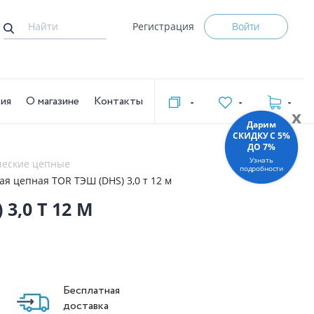
Регистрация
Войти
тия
О магазине
Контакты
-
-
-
x
Дарим
СКИДКУ C 5%
ДО 7%
Узнать
ческие цепные
подробности
ая цепная TOR ТЭШ (DHS) 3,0 т 12 м
3,0 Т 12 М
Бесплатная
доставка