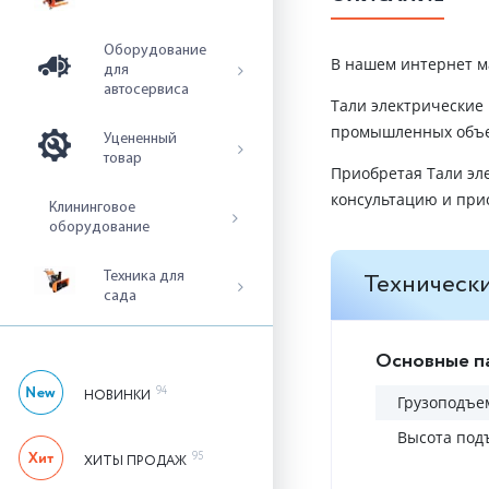
Оборудование
В нашем интернет м
для
автосервиса
Тали электрические
промышленных объек
Уцененный
товар
Приобретая Тали эл
консультацию и при
Клининговое
оборудование
Технически
Техника для
сада
Основные п
94
НОВИНКИ
Грузоподъем
Высота под
95
ХИТЫ ПРОДАЖ