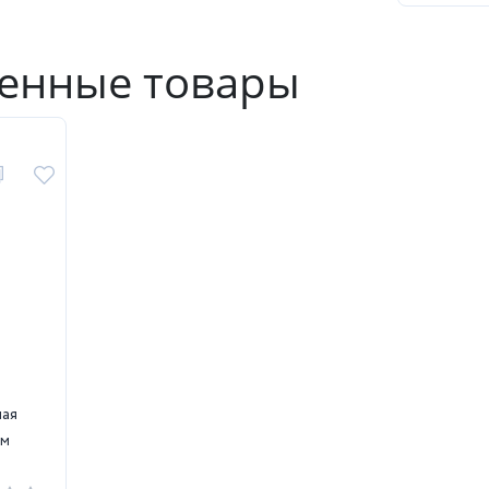
енные товары
ная
 м