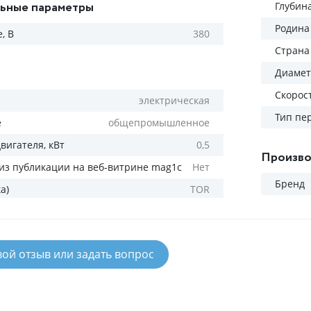
ьные параметры
Глубин
Родина
, В
380
Страна
Диамет
Скорос
электрическая
Тип пе
е
общепромышленное
вигателя, кВт
0,5
Произво
из публикации на веб-витрине mag1c
Нет
Бренд
а)
TOR
вой отзыв или задать вопрос