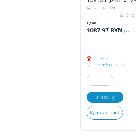
TOR ТЭШ (DHS) 1,0 т 9 
Артикул: 1050203
Цена:
1087.97 BYN
(за шт
0 в Минске
более 5 шт на РЦ
В корзину
Купить в 1 клик