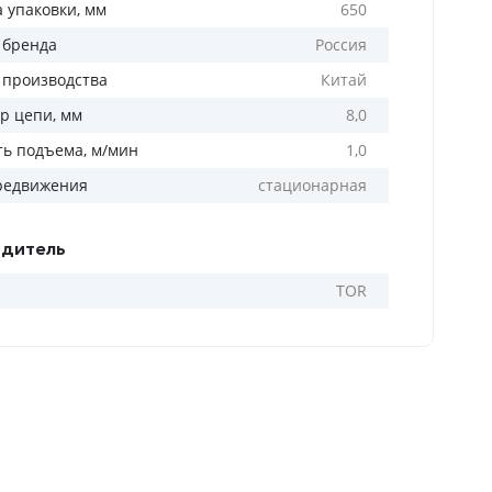
а упаковки, мм
650
 бренда
Россия
 производства
Китай
р цепи, мм
8,0
ть подъема, м/мин
1,0
редвижения
стационарная
дитель
TOR