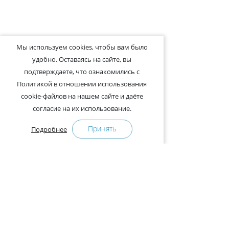
Мы используем cookies, чтобы вам было
удобно. Оставаясь на сайте, вы
подтверждаете, что ознакомились с
Политикой в отношении использования
cookie-файлов на нашем сайте и даёте
согласие на их использование.
Принять
Подробнее
+375-29-121-91-00 Отдел продаж
+375-29-108-91-00 Сервис
Адрес:
222750, Республика Беларусь, Минская обл.,
Дзержинский район, Р-1, 2, офис 310 (возле дер.