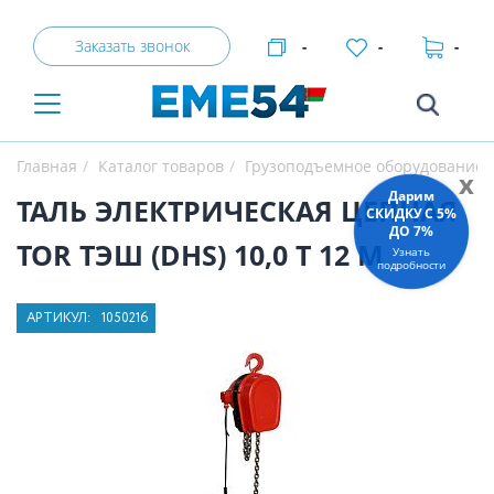
Заказать звонок
-
-
-
Главная
Каталог товаров
Грузоподъемное оборудование
x
Дарим
ТАЛЬ ЭЛЕКТРИЧЕСКАЯ ЦЕПНАЯ
СКИДКУ C 5%
ДО 7%
TOR ТЭШ (DHS) 10,0 Т 12 М
Узнать
подробности
АРТИКУЛ:
1050216