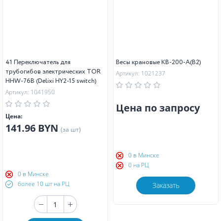
41 Переключатель для
Весы крановые КВ-200-А(В2)
трубогибов электрических TOR
Артикул: 1021237
HHW-76B (Delixi HY2-15 switch)
Артикул: 1041950
Цена по запросу
Цена:
141.96 BYN
(за шт)
0 в Минске
0 на РЦ
0 в Минске
более 10 шт на РЦ
Заказать