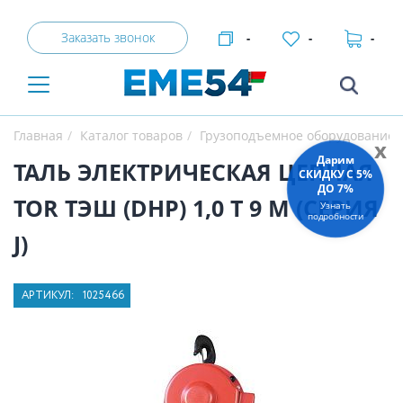
Заказать звонок
-
-
-
Главная
Каталог товаров
Грузоподъемное оборудование
x
Дарим
ТАЛЬ ЭЛЕКТРИЧЕСКАЯ ЦЕПНАЯ
СКИДКУ C 5%
ДО 7%
TOR ТЭШ (DHP) 1,0 Т 9 М (СЕРИЯ
Узнать
подробности
J)
АРТИКУЛ:
1025466