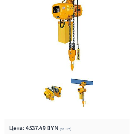
Цена:
4537.49
BYN
(за шт)