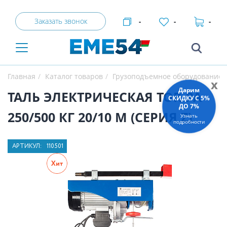
Заказать звонок
-
-
-
Главная
Каталог товаров
Грузоподъемное оборудование
x
Дарим
ТАЛЬ ЭЛЕКТРИЧЕСКАЯ TOR PA
СКИДКУ C 5%
ДО 7%
250/500 КГ 20/10 М (СЕРИЯ Z)
Узнать
подробности
АРТИКУЛ:
110501