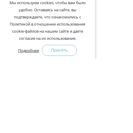
Мы используем cookies, чтобы вам было
удобно. Оставаясь на сайте, вы
подтверждаете, что ознакомились с
Политикой в отношении использования
cookie-файлов на нашем сайте и даёте
согласие на их использование.
Принять
Подробнее
+375-29-121-91-00 Отдел продаж
+375-29-108-91-00 Сервис
Адрес:
222750, Республика Беларусь, Минская обл.,
Дзержинский район, Р-1, 2, офис 310 (возле дер.
Слободка)
Расписание работы: