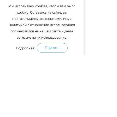
Мы используем cookies, чтобы вам было
удобно. Оставаясь на сайте, вы
подтверждаете, что ознакомились с
Политикой в отношении использования
cookie-файлов на нашем сайте и даёте
согласие на их использование.
Принять
Подробнее
+375-29-121-91-00 Отдел продаж
+375-29-108-91-00 Сервис
Адрес:
222750, Республика Беларусь, Минская обл.,
Дзержинский район, Р-1, 2, офис 310 (возле дер.
Слободка)
Расписание работы: