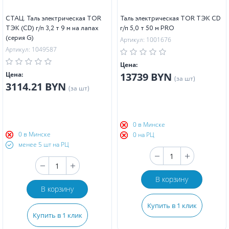
СТАЦ. Таль электрическая TOR
Таль электрическая TOR ТЭК CD
ТЭК (CD) г/п 3,2 т 9 м на лапах
г/п 5,0 т 50 м PRO
(серия G)
Артикул: 1001676
Артикул: 1049587
Цена:
Цена:
13739 BYN
(за шт)
3114.21 BYN
(за шт)
0 в Минске
0 в Минске
0 на РЦ
менее 5 шт на РЦ
В корзину
В корзину
Купить в 1 клик
Купить в 1 клик