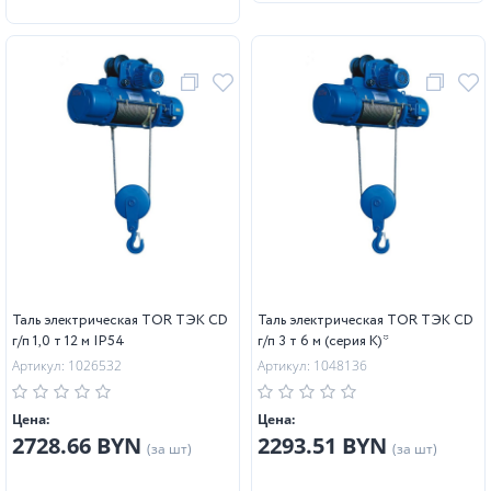
Таль электрическая TOR ТЭК CD
Таль электрическая TOR ТЭК CD
г/п 1,0 т 12 м IP54
г/п 3 т 6 м (серия K)*
Артикул: 1026532
Артикул: 1048136
Цена:
Цена:
2728.66 BYN
2293.51 BYN
(за шт)
(за шт)