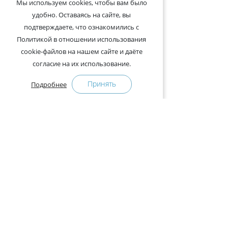
Мы используем cookies, чтобы вам было
удобно. Оставаясь на сайте, вы
подтверждаете, что ознакомились с
Политикой в отношении использования
cookie-файлов на нашем сайте и даёте
согласие на их использование.
Принять
Подробнее
+375-29-121-91-00 Отдел продаж
+375-29-108-91-00 Сервис
Адрес:
222750, Республика Беларусь, Минская обл.,
Дзержинский район, Р-1, 2, офис 310 (возле дер.
Слободка)
Расписание работы:
с 9.00 до 18.00 (без обеда). Выходные: суббота,