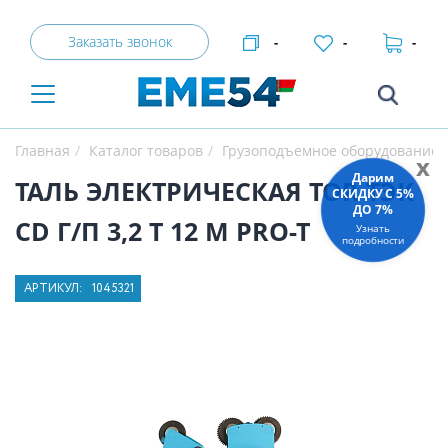
Заказать звонок
-
-
-
Главная
Каталог товаров
Грузоподъемное оборудование
x
Дарим
ТАЛЬ ЭЛЕКТРИЧЕСКАЯ TOR ТЭК
СКИДКУ C 5%
ДО 7%
CD Г/П 3,2 Т 12 М PRO-T
Узнать
подробности
АРТИКУЛ:
1045321