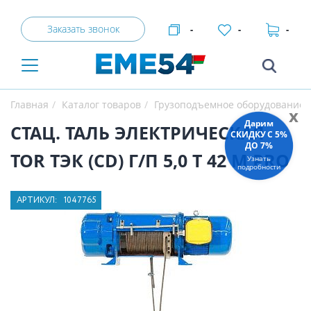
Заказать звонок
-
-
-
Главная
Каталог товаров
Грузоподъемное оборудование
x
Дарим
СТАЦ. ТАЛЬ ЭЛЕКТРИЧЕСКАЯ
СКИДКУ C 5%
ДО 7%
TOR ТЭК (CD) Г/П 5,0 Т 42 М PRO
Узнать
подробности
АРТИКУЛ:
1047765