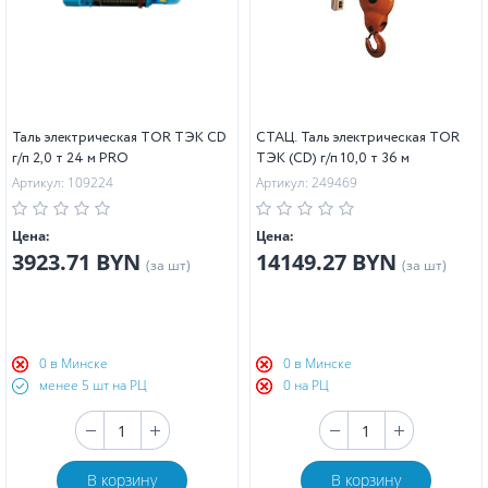
Таль электрическая TOR ТЭК CD
СТАЦ. Таль электрическая TOR
г/п 2,0 т 24 м PRO
ТЭК (CD) г/п 10,0 т 36 м
Артикул: 109224
Артикул: 249469
Цена:
Цена:
3923.71 BYN
14149.27 BYN
(за шт)
(за шт)
0 в Минске
0 в Минске
менее 5 шт на РЦ
0 на РЦ
В корзину
В корзину