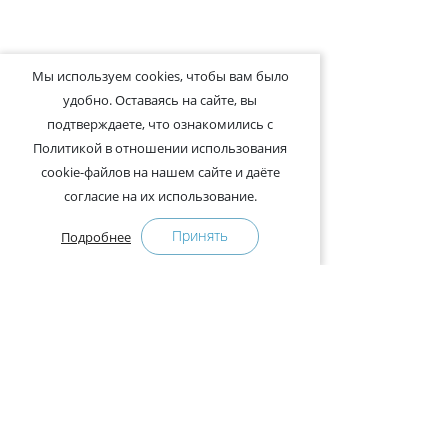
Мы используем cookies, чтобы вам было
удобно. Оставаясь на сайте, вы
подтверждаете, что ознакомились с
Политикой в отношении использования
cookie-файлов на нашем сайте и даёте
согласие на их использование.
Принять
Подробнее
+375-29-121-91-00 Отдел продаж
+375-29-108-91-00 Сервис
Адрес:
222750, Республика Беларусь, Минская обл.,
Дзержинский район, Р-1, 2, офис 310 (возле дер.