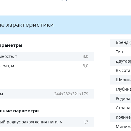
е характеристики
Бренд 
араметры
Тип
ность, т
3,0
Двутав
ъема, м
3,0
Высота
Ширина
Глубин
мм
244х282х321х179
Родина
Страна
ьные параметры
Количес
й радиус закругления пути, м
1,3
Минима