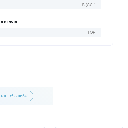
ь
B (GCL)
дитель
TOR
ить об ошибке