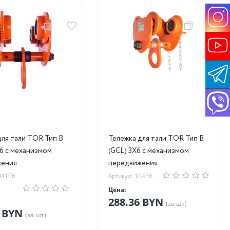
для тали TOR Тип В
Тележка для тали TOR Тип В
Х6 с механизмом
(GCL) 3Х6 с механизмом
жения
передвижения
04106
Артикул: 10436
Цена:
288.36 BYN
(за шт)
3 BYN
(за шт)