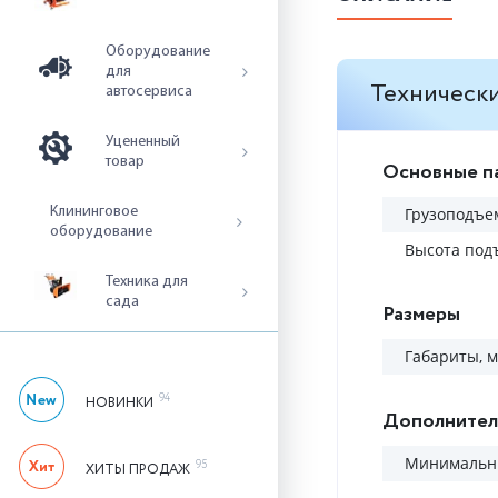
Оборудование
для
Технически
автосервиса
Уцененный
товар
Основные п
Клининговое
Грузоподъем
оборудование
Высота под
Техника для
сада
Размеры
Габариты, 
94
НОВИНКИ
Дополнител
Минимальны
95
ХИТЫ ПРОДАЖ