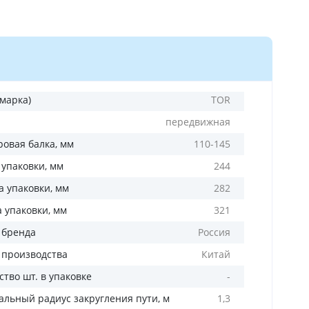
(марка)
TOR
передвижная
ровая балка, мм
110-145
 упаковки, мм
244
 упаковки, мм
282
а упаковки, мм
321
 бренда
Россия
 производства
Китай
тво шт. в упаковке
-
льный радиус закругления пути, м
1,3