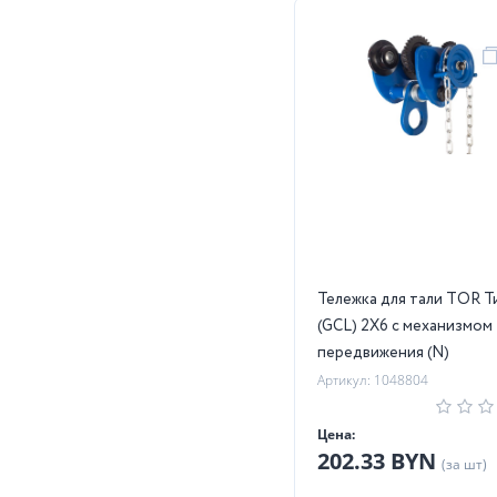
Тележка для тали TOR Т
(GCL) 2Х6 с механизмом
передвижения (N)
Артикул: 1048804
Цена:
202.33 BYN
(за шт)