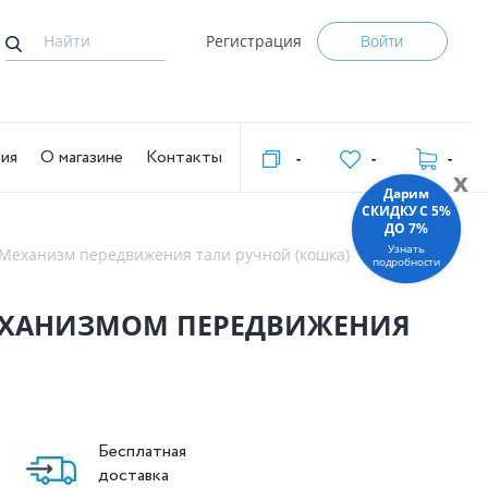
Регистрация
Войти
тия
О магазине
Контакты
-
-
-
x
Дарим
СКИДКУ C 5%
ДО 7%
Узнать
Механизм передвижения тали ручной (кошка)
подробности
С МЕХАНИЗМОМ ПЕРЕДВИЖЕНИЯ
Бесплатная
доставка