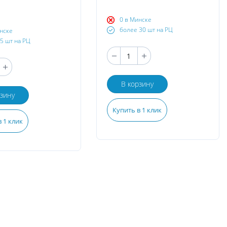
0 в Минске
более 30 шт на РЦ
нске
5 шт на РЦ
В корзину
рзину
Купить в 1 клик
 1 клик