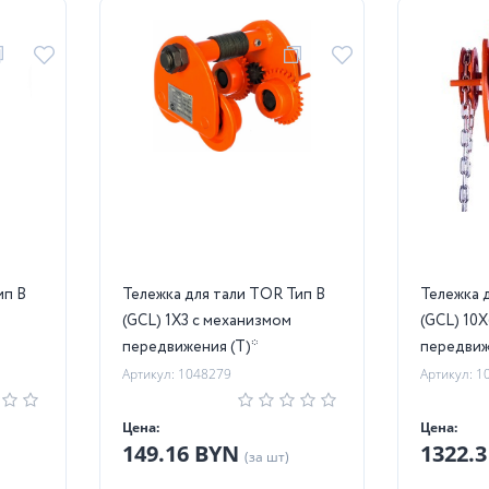
ип В
Тележка для тали TOR Тип В
Тележка 
(GCL) 1Х3 с механизмом
(GCL) 10
передвижения (T)*
передви
Артикул: 1048279
Артикул: 1
Цена:
Цена:
149.16 BYN
1322.
(за шт)