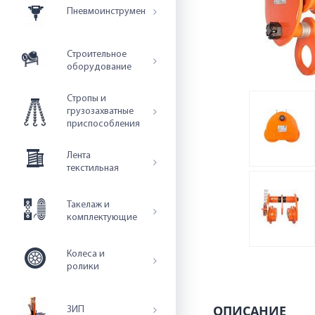
Пневмоинструмент
Строительное
оборудование
Стропы и
грузозахватные
приспособления
Лента
текстильная
Такелаж и
комплектующие
Колеса и
ролики
ОПИСАНИЕ
ЗИП