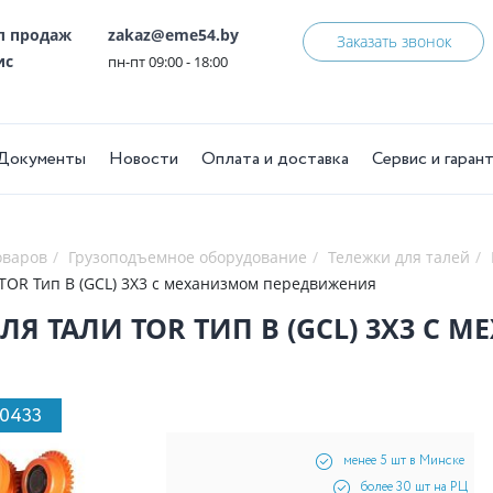
ел продаж
zakaz@eme54.by
Заказать звонок
ис
пн-пт 09:00 - 18:00
Документы
Новости
Оплата и доставка
Сервис и гаран
оваров
Грузоподъемное оборудование
Тележки для талей
 TOR Тип В (GCL) 3Х3 с механизмом передвижения
ЛЯ ТАЛИ TOR ТИП В (GCL) 3Х3 
10433
менее 5 шт в Минске
более 30 шт на РЦ