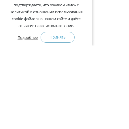
подтверждаете, что ознакомились с
Политикой в отношении использования
cookie-файлов на нашем сайте и даёте
согласие на их использование.
Принять
Подробнее
+375-29-121-91-00 Отдел продаж
+375-29-108-91-00 Сервис
Адрес:
222750, Республика Беларусь, Минская обл.,
Дзержинский район, Р-1, 2, офис 310 (возле дер.
Слободка)
Расписание работы:
с 9.00 до 18.00 (без обеда). Выходные: суббота,
воскресенье.