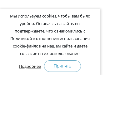
Мы используем cookies, чтобы вам было
удобно. Оставаясь на сайте, вы
подтверждаете, что ознакомились с
Политикой в отношении использования
cookie-файлов на нашем сайте и даёте
согласие на их использование.
Принять
Подробнее
+375-29-121-91-00 Отдел продаж
+375-29-108-91-00 Сервис
Адрес:
222750, Республика Беларусь, Минская обл.,
Дзержинский район, Р-1, 2, офис 310 (возле дер.
Слободка)