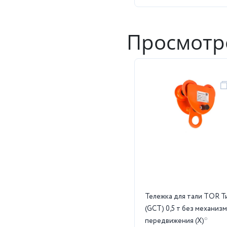
Просмотр
Тележка для тали TOR Т
(GCT) 0,5 т без механиз
передвижения (X)*