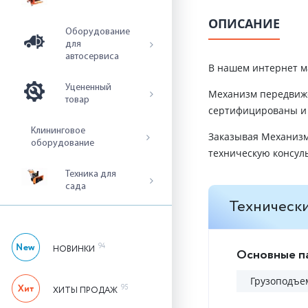
ОПИСАНИЕ
Оборудование
для
автосервиса
В нашем интернет м
Уцененный
Механизм передвиже
товар
сертифицированы и 
Клининговое
Заказывая Механизм
оборудование
техническую консул
Техника для
сада
Технически
94
НОВИНКИ
Основные п
Грузоподъем
95
ХИТЫ ПРОДАЖ