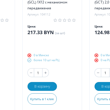
(GCL) 1Х12 с механизмом
(GCT) 2,0
передвижения
передвиж
Артикул: 104112
Артикул: 1
Цена:
Цена:
217.33 BYN
124.9
(за шт)
0 в Минске
0 в Ми
более 10 шт на РЦ
0 на Р
В корзину
В ко
Купить в 1 клик
Купить в