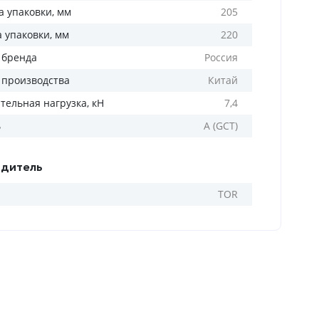
 упаковки, мм
205
а упаковки, мм
220
 бренда
Россия
 производства
Китай
тельная нагрузка, кН
7,4
ь
A (GCT)
дитель
TOR