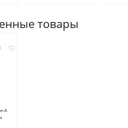
енные товары
ип А
ма