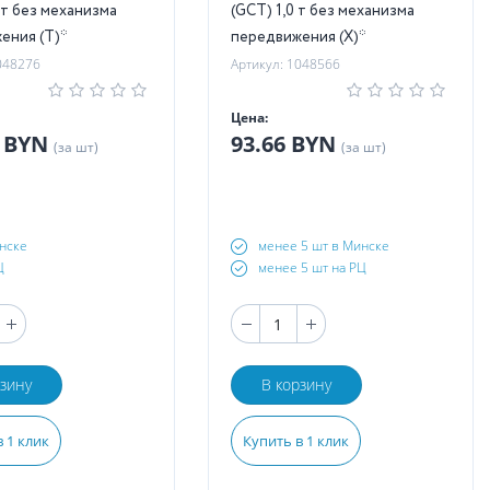
 т без механизма
(GCT) 1,0 т без механизма
ения (T)*
передвижения (X)*
048276
Артикул: 1048566
Цена:
8 BYN
93.66 BYN
(за шт)
(за шт)
нске
менее 5 шт в Минске
Ц
менее 5 шт на РЦ
рзину
В корзину
 1 клик
Купить в 1 клик