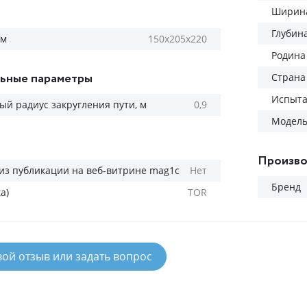
Ширина
Глубин
мм
150х205х220
Родина
ьные параметры
Страна
Испыта
й радиус закругления пути, м
0,9
Модел
Произво
из публикации на веб-витрине mag1c
Нет
Бренд
а)
TOR
вой отзыв или задать вопрос