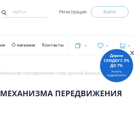
Регистрация
Войти
тия
О магазине
Контакты
-
-
-
x
Дарим
СКИДКУ C 5%
ДО 7%
Узнать
Механизм передвижения тали ручной (кошка)
подробности
БЕЗ МЕХАНИЗМА ПЕРЕДВИЖЕНИЯ