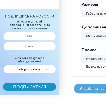
Размеры
Габариты, 
ПОДПИШИСЬ НА НОВОСТИ
и первым узнавай
о пополнении ассортимента
Дополнител
и новых акциях и скидках
Минимальны
Прочее
Для чего покупаете
Исключить 
оборудование?
Бренд (марк
Выберите вариант
Добавить с