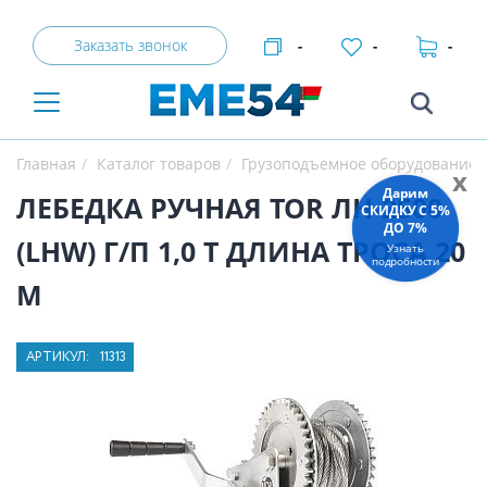
Заказать звонок
-
-
-
Главная
Каталог товаров
Грузоподъемное оборудование
x
Дарим
ЛЕБЕДКА РУЧНАЯ TOR ЛН-2500
СКИДКУ C 5%
ДО 7%
(LHW) Г/П 1,0 Т ДЛИНА ТРОСА 20
Узнать
подробности
М
АРТИКУЛ:
11313