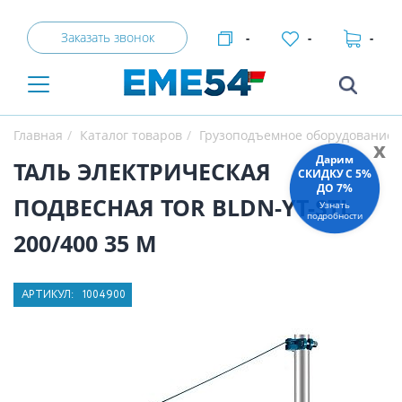
Заказать звонок
-
-
-
Главная
Каталог товаров
Грузоподъемное оборудование
x
Дарим
ТАЛЬ ЭЛЕКТРИЧЕСКАЯ
СКИДКУ C 5%
ДО 7%
ПОДВЕСНАЯ TOR BLDN-YT-STL
Узнать
подробности
200/400 35 М
АРТИКУЛ:
1004900