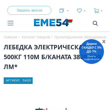
Заказать звонок
-
-
-
Главная
Каталог товаров
Грузоподъемное оборудование
x
Дарим
ЛЕБЕДКА ЭЛЕКТРИЧЕСКАЯ
СКИДКУ C 5%
ДО 7%
500КГ 110М Б/КАНАТА 380В TOR
Узнать
подробности
ЛМ*
АРТИКУЛ:
114051