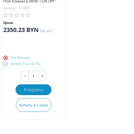
110м б/каната 380В TOR ЛМ*
Артикул: 114051
Цена:
2350.23 BYN
(за шт)
0 в Минске
менее 5 шт на РЦ
В корзину
Купить в 1 клик