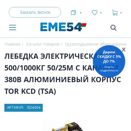
Заказать звонок
-
-
-
Главная
Каталог товаров
Грузоподъемное оборудование
x
Дарим
ЛЕБЕДКА ЭЛЕКТРИЧЕСКАЯ
СКИДКУ C 5%
ДО 7%
500/1000КГ 50/25М С КАНАТОМ
Узнать
подробности
380В АЛЮМИНИЕВЫЙ КОРПУС
TOR KCD (TSA)
АРТИКУЛ:
1024004